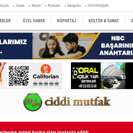
Sayfa
Gaile
Mobil
Reklam
Belgeler
DAYANIŞMA
ERLER
ÖZEL HABER
RÖPORTAJ
KÜLTÜR & SANAT
EĞİTİM
YEREL YÖNETİM
DERGİLER
SEKTÖR
erleşme anteni kurma planı protesto edildi
Ar