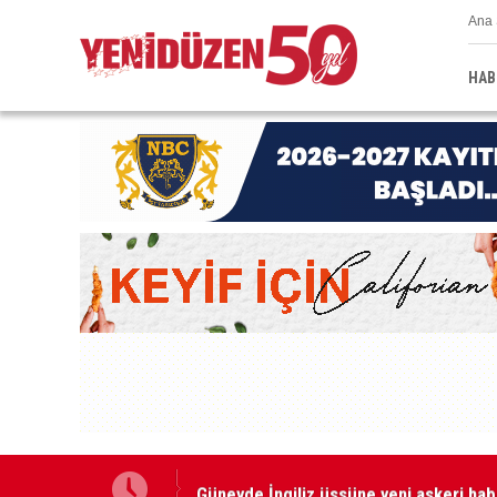
Ana 
HAB
Güneyde İngiliz üssüne yeni askeri hab