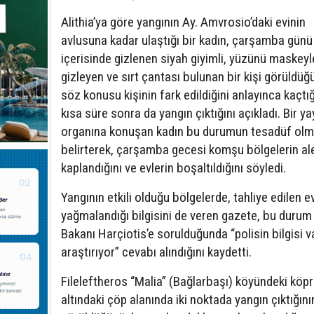
Alithia’ya göre yangının Ay. Amvrosio’daki evinin
avlusuna kadar ulaştığı bir kadın, çarşamba günü 
içerisinde gizlenen siyah giyimli, yüzünü maskeyl
gizleyen ve sırt çantası bulunan bir kişi görüldüğ
söz konusu kişinin fark edildiğini anlayınca kaçtığ
kısa süre sonra da yangın çıktığını açıkladı. Bir ya
organına konuşan kadın bu durumun tesadüf olm
belirterek, çarşamba gecesi komşu bölgelerin ale
kaplandığını ve evlerin boşaltıldığını söyledi.
Yangının etkili olduğu bölgelerde, tahliye edilen e
yağmalandığı bilgisini de veren gazete, bu durum
Bakanı Harçiotis’e sorulduğunda “polisin bilgisi va
araştırıyor” cevabı alındığını kaydetti.
Fileleftheros “Malia” (Bağlarbaşı) köyündeki köp
altındaki çöp alanında iki noktada yangın çıktığını