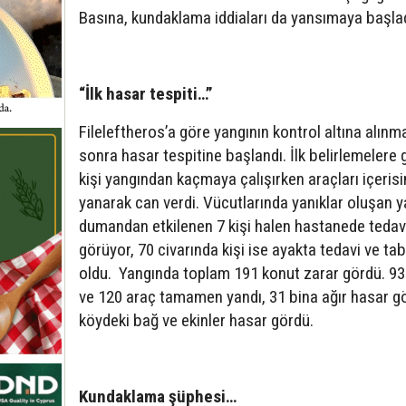
Basına, kundaklama iddiaları da yansımaya başlad
“İlk hasar tespiti…”
Fileleftheros’a göre yangının kontrol altına alın
sonra hasar tespitine başlandı. İlk belirlemelere 
kişi yangından kaçmaya çalışırken araçları içeris
yanarak can verdi. Vücutlarında yanıklar oluşan y
dumandan etkilenen 7 kişi halen hastanede tedav
görüyor, 70 civarında kişi ise ayakta tedavi ve ta
oldu. Yangında toplam 191 konut zarar gördü. 93
ve 120 araç tamamen yandı, 31 bina ağır hasar g
köydeki bağ ve ekinler hasar gördü.
Kundaklama şüphesi…