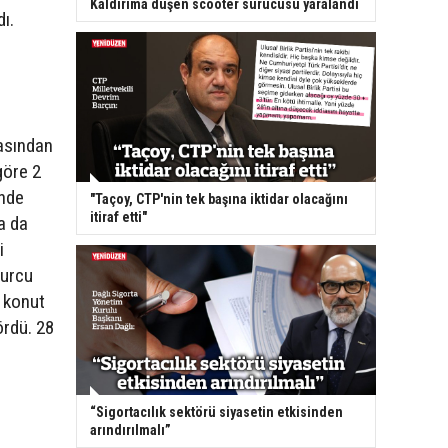
Kaldırıma düşen scooter sürücüsü yaralandı
ı.
masından
göre 2
inde
"Taçoy, CTP'nin tek başına iktidar olacağını
itiraf etti"
a da
i
burcu
 konut
ördü. 28
“Sigortacılık sektörü siyasetin etkisinden
arındırılmalı”