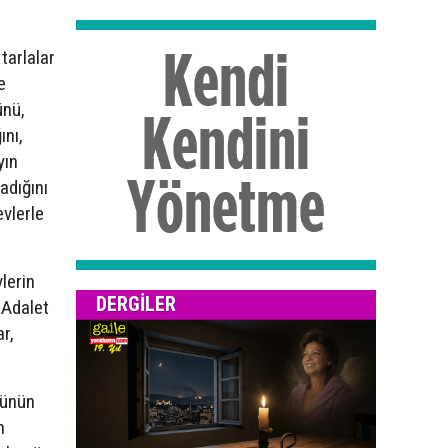
tarlalar
e
ünü,
ını,
yın
adığını
vlerle
vlerin
DERGILER
 Adalet
r,
rünün
n