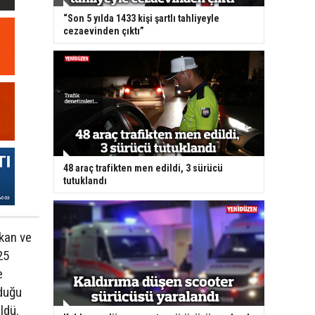
“Son 5 yılda 1433 kişi şartlı tahliyeyle
cezaevinden çıktı”
48 araç trafikten men edildi, 3 sürücü
tutuklandı
kan ve
25
e
lduğu
ldü.