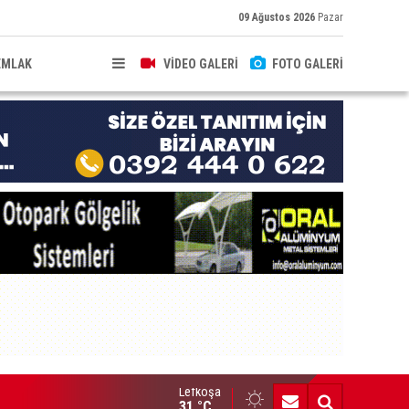
09 Ağustos 2026
Pazar
EMLAK
VİDEO GALERİ
FOTO GALERİ
Lefkoşa
acında gümrüğe beyan edilmemiş gıda ürünleri bulunan şahsa pa
31 °C