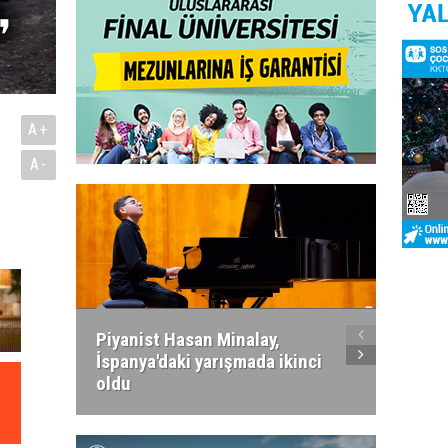
A+
A-
Piyanist Hasan Minalay,
Kıbrıs’
İspanya'daki yarışmada ikinci
Paradi
oldu
atacak