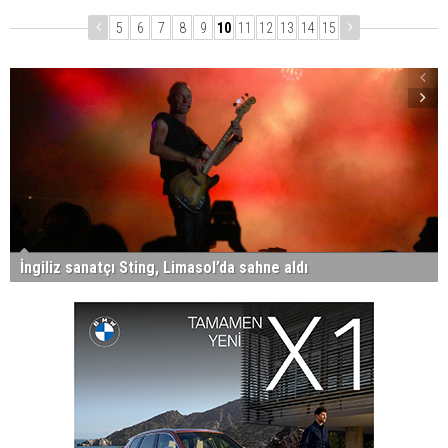
5
6
7
8
9
10
11
12
13
14
15
İngiliz sanatçı Sting, Limasol’da sahne aldı