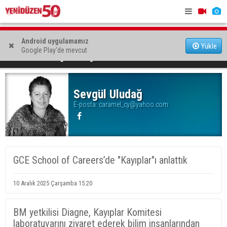
Arkın Engüney ve Reşat Kansoy Güzelyurt Belediyesi'ne
Aktunç: “Ka
Android uygulamamız
Yükle
Google Play'de mevcut
aday adayı
sistematik
YAZARLAR
Sevgül Uludağ
AP: Hürmüz Boğazı'nın açılması için anlaşma taslağına
son hali verildi
Sevgül Uludağ
E-posta:
caramel_cy@yahoo.com
GCE School of Careers’de "Kayıplar"ı anlattık
10 Aralık 2025 Çarşamba 15:20
BM yetkilisi Diagne, Kayıplar Komitesi
laboratuvarını ziyaret ederek bilim insanlarından