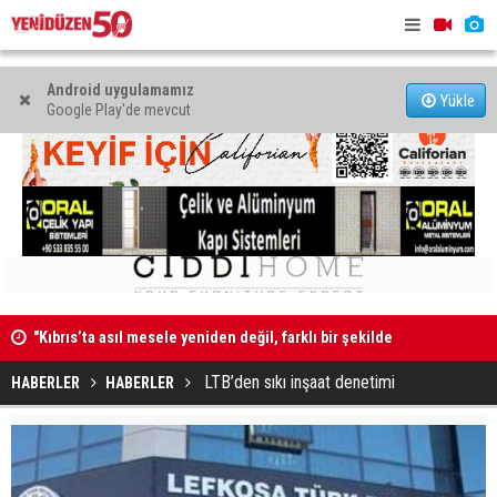
Android uygulamamız
Yükle
Google Play'de mevcut
"Kıbrıs’ta asıl mesele yeniden değil, farklı bir şekilde
Erdinç Günd
müzakere etmek"
LTB’den sıkı inşaat denetimi
HABERLER
HABERLER