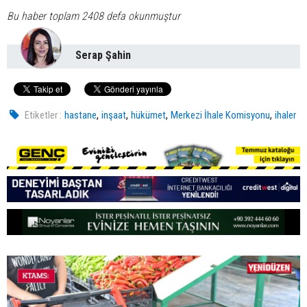
Bu haber toplam 2408 defa okunmuştur
Serap Şahin
,
,
,
,
Etiketler :
hastane
inşaat
hükümet
Merkezi İhale Komisyonu
ihaler