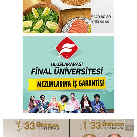
10:53
10 Ağustos 2026
“Öncelikli olan Türkiye’nin müzakere masasına
A+
dönmesi"
A-
BM Genel Sekreterinin Kıbrıs Kişisel Temsilcisi Maria
Angela Holguin’in dün Politis gazetesinde yayımlanan
röportajı bugünkü gazetelerde yer alırken, Kıbrıs
Cumhuriyeti Hükümet Sözcüsü Konstantinos
Letimbiotis konuya ilişkin açıklamada bulundu.