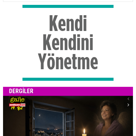
Kıbrıs sorununun çözümü sürecinin dışında bırakmaya
çalıştığı yorumunda bulundu.
Kıbrıs Cumhuriyeti hükümetinin Holguin’in yaklaşımıyla
hemfikir olmadığını vurgulayan gazete, Hükümet
Sözcüsü Letimbiotis’in konuya ilişkin açıklamasını
yansıttı.
Letimbiotis, BM Genel Sekreteri'nin çabalarının yeterli
ilerleme ve müzakerelerin yeniden başlamasıyla
sonuçlanmasının tüm tarafların gerçek siyasi niyet
göstermesine bağlı olduğunu ileri sürdü.
Letimbiotis, BM Genel Sekreteri'nin Kıbrıslı Rum lider
Nikos Hristodulidis ile Kıbrıslı Türk lider Erhürman’la
görüşmesi sonrasında ve adadan ayrılmadan önce