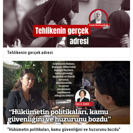
BM Genel Sekreterinin Kıbrıs Kişisel Temsilcisi Maria
Angela Holguin’in
dün
Politis gazetesinde yayımlanan
röportajı
bugünkü
gazetelerde yer alırken, Kıbrıs
Cumhuriyeti Hükümet Sözcüsü Konstantinos
Letimbiotis konuya ilişkin açıklamada bulundu.
Fileleftheros gazetesi: “Holguin İlerleme Konusunda
Türkiye’yi Kadrajdan Çıkarıyor” başlığı atlında verdiği
haberinde, BM Genel Sekreteri'nin Kıbrıs Kişisel
Temsilcisi Maria Angela Holguin’in söz konusu
söyleşisine atıfta bulunarak, Holguin’in Türkiye’yi