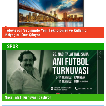
ilişkin sunduğu ve Hristodulidis’in de kabul ettiği öneri
bilinmektedir. İlerleme sağlanması adına aynı yapıcı
tutumu karşı taraftan da bekliyoruz. Ancak önce
olması gereken, öncelikli olan Türkiye’nin müzakere
masasına dönmesi ve BM çerçevesiyle aynı düzleme
gelmesidir” şeklinde konuştu.
Diğer gazeteler ise konuya ilişkin haberlerini şu
başlıklarla yansıttı:
Politis: “Hükümetten Holguin’in Söyleşisine Yorum –
“Türkiye’nin Müzakerelere Dönmesi Öncelikli”.
Haravgi: “Letimbiotis: Guterres Aracılığıyla Kıbrıs
Sorununda Beklenti”.
Alithia: “Başkanlık Holguin’le De Cephe Açtı –