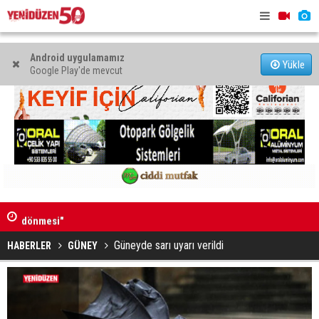
Android uygulamamız
Yükle
Google Play'de mevcut
Vadili'de "Yapay Zeka ile Geleceğe Hazır Ol" semineri
“Ekonomi v
düzenlendi
yönetilece
Güneyde sarı uyarı verildi
HABERLER
GÜNEY