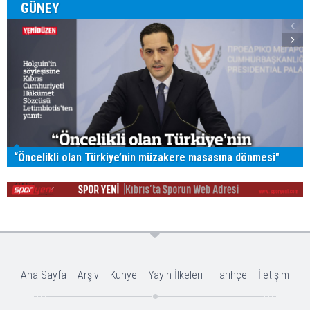
Letimbioitis Holguin’in Üç Şartına Yanıt Verdi”.
Bu haber toplam 347 defa okunmuştur