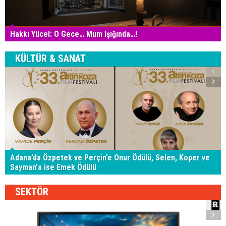
yaptığı açıklamalarda, Bu çabada garantör devletlerin
sahip oldukları role vurgu yaptığını belirtti.
Letimbiotis, Türkiye’nin BM Güvenlik Konseyi’nin
kararlarının belirlediği çerçevenin dışında olduğunun
yıllardır bilindiğini söyledi.
Letimbiotis, Genel Sekreterin planladığı şekilde
çabalamaya ve Holguin’le yakın işbirliği ve
koordinasyon içinde olmaya devam edeceklerini ifade
etti.
Letimbiotis, 26 Ağustos tarihinde liderlerin bir araya
geleceklerini hatırlatarak, liderlerin Güven yaratıcı
önlemlere ilişkin bazı konuları görüşme fırsatı
bulacaklarını vurguladı.
Letimbiotis, “BM Genel Sekreterinin geçiş noktalarına