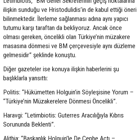
Letimbiotis, “BM Genel Sekreterinin geçiş noktalarına
ilişkin sunduğu ve Hristodulidis’in de kabul ettiği öneri
bilinmektedir. İlerleme sağlanması adına aynı yapıcı
tutumu karşı taraftan da bekliyoruz. Ancak önce
olması gereken, öncelikli olan Türkiye’nin müzakere
masasına dönmesi ve BM çerçevesiyle aynı düzleme
gelmesidir” şeklinde konuştu.
Diğer gazeteler ise konuya ilişkin haberlerini şu
başlıklarla yansıttı:
Politis: “Hükümetten Holguin’in Söyleşisine Yorum –
“Türkiye’nin Müzakerelere Dönmesi Öncelikli”.
Haravgi: “Letimbiotis: Guterres Aracılığıyla Kıbrıs
Sorununda Beklenti”.
Alithia: “Başkanlık Holguin’le De Cephe Açtı –