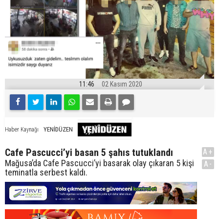
11:46
02 Kasım 2020
YENİDÜZEN
Haber Kaynağı
Cafe Pascucci’yi basan 5 şahıs tutuklandı
A+
Mağusa’da Cafe Pascucci’yi basarak olay çıkaran 5 kişi
A-
teminatla serbest kaldı.