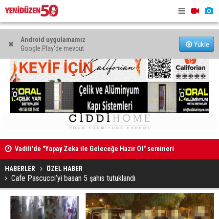
Android uygulamamız
Yükle
Google Play'de mevcut
Vadili'de "Yapay Zeka ile Geleceğe Hazır Ol" semineri
“Ekonomi v
düzenlendi
yönetilece
HABERLER
ÖZEL HABER
Cafe Pascucci’yi basan 5 şahıs tutuklandı