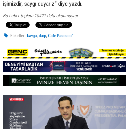
işimizdir, saygı duyarız” diye yazdı.
Bu haber toplam 10421 defa okunmuştur
,
,
Etiketler :
kavga
darp
Cafe Pascucci’