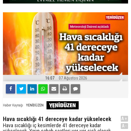
16:07
07 Ağustos 2026
YENİDÜZEN
Haber Kaynağı
Hava sıcaklığı 41 dereceye kadar yükselecek
A+
Hava sıcaklığı iç kesimlerde 41 dereceye kadar
A-
yükselecek. Yarın sabah saatleri yer yer sisli olacak.