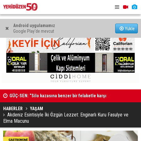
Android uygulamamız
Yükle
Google Play'de mevcut
GÜÇ-SEN: “Silo kazasına benzer bir felaketle karşı
MAHKEME 
karşıya kalınmaması adına harekete geçtik
HABERLER
YAŞAM
Akdeniz Esintisiyle İki Özgün Lezzet: Enginarlı Kuru Fasulye ve
Elma Macunu