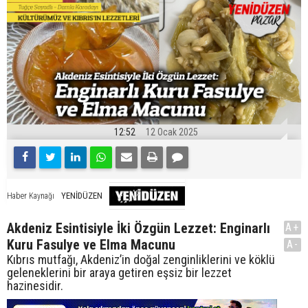
12:52
12 Ocak 2025
YENİDÜZEN
Haber Kaynağı
Akdeniz Esintisiyle İki Özgün Lezzet: Enginarlı
A+
Kuru Fasulye ve Elma Macunu
A-
Kıbrıs mutfağı, Akdeniz’in doğal zenginliklerini ve köklü
geleneklerini bir araya getiren eşsiz bir lezzet
hazinesidir.