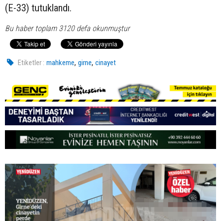
(E-33) tutuklandı.
Bu haber toplam 3120 defa okunmuştur
,
,
Etiketler :
mahkeme
girne
cinayet