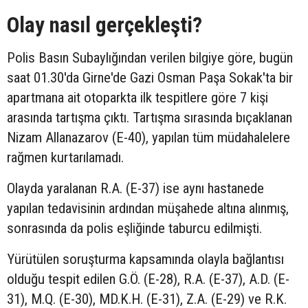
Olay nasıl gerçekleşti?
Polis Basın Subaylığından verilen bilgiye göre, bugün
saat 01.30'da Girne'de Gazi Osman Paşa Sokak'ta bir
apartmana ait otoparkta ilk tespitlere göre 7 kişi
arasında tartışma çıktı. Tartışma sırasında bıçaklanan
Nizam Allanazarov (E-40), yapılan tüm müdahalelere
rağmen kurtarılamadı.
Olayda yaralanan R.A. (E-37) ise aynı hastanede
yapılan tedavisinin ardından müşahede altına alınmış,
sonrasında da polis eşliğinde taburcu edilmişti.
Yürütülen soruşturma kapsamında olayla bağlantısı
olduğu tespit edilen G.Ö. (E-28), R.A. (E-37), A.D. (E-
31), M.Q. (E-30), MD.K.H. (E-31), Z.A. (E-29) ve R.K.