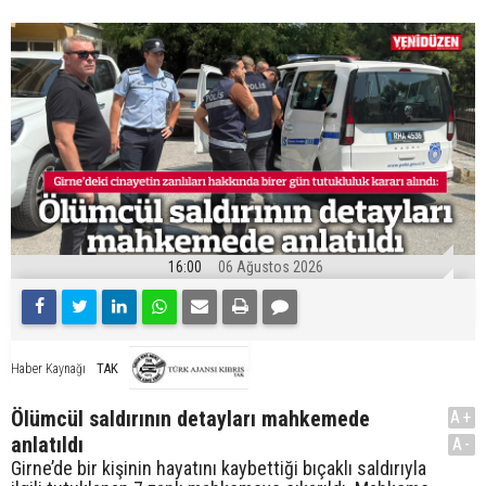
16:00
06 Ağustos 2026
TAK
Haber Kaynağı
Ölümcül saldırının detayları mahkemede
A+
anlatıldı
A-
Girne’de bir kişinin hayatını kaybettiği bıçaklı saldırıyla