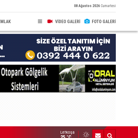
08 Ağustos 2026
Cumartesi
EMLAK
VİDEO GALERİ
FOTO GALERİ
Lefkoşa
up Ezman’dan Girne’de türkü gecesi
25 °C