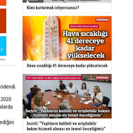
Kimi kurtarmak istiyorsunuz?
Hava sıcaklığı 41 dereceye kadar yükselecek
 ödendi.
, 2020
alarda
diğini
İncirli: “Yaşlıların kaliteli ve erişilebilir
bakım hizmeti alması en temel önceliğimiz”