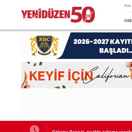
Ana 
HAB
Çalışma Dairesi, sıcakta çalışma yasağı