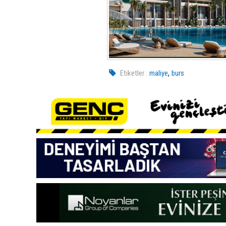
,
Etiketler :
maliye
burs