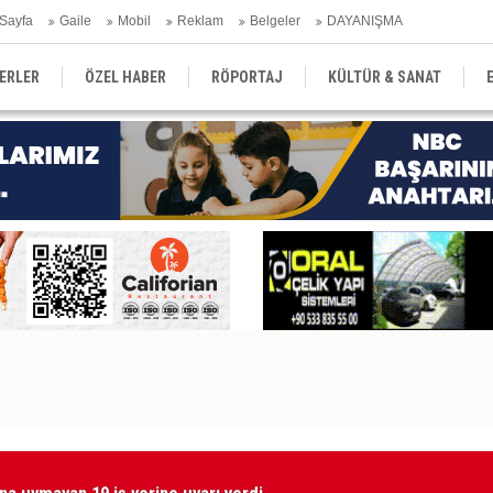
Sayfa
Gaile
Mobil
Reklam
Belgeler
DAYANIŞMA
ERLER
ÖZEL HABER
RÖPORTAJ
KÜLTÜR & SANAT
EĞİTİM
YEREL YÖNETİM
DERGİLER
SEKTÖR
na uymayan 19 iş yerine uyarı verdi
Gr