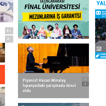
A+
A-
Piyanist Hasan Minalay,
Kıbrıs’
İspanya'daki yarışmada ikinci
Paradi
oldu
atacak