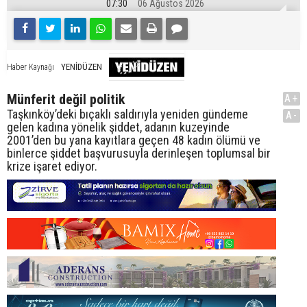
07:30
06 Ağustos 2026
YENİDÜZEN
Haber Kaynağı
Münferit değil politik
A+
Taşkınköy’deki bıçaklı saldırıyla yeniden gündeme
A-
gelen kadına yönelik şiddet, adanın kuzeyinde
2001’den bu yana kayıtlara geçen 48 kadın ölümü ve
binlerce şiddet başvurusuyla derinleşen toplumsal bir
krize işaret ediyor.