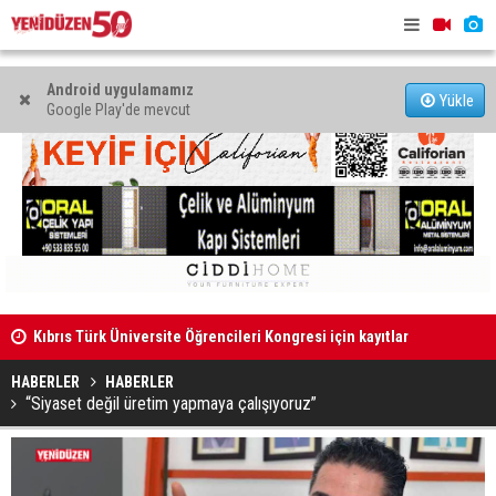
Android uygulamamız
Yükle
Google Play'de mevcut
Kıbrıs Türk Üniversite Öğrencileri Kongresi için kayıtlar
Dikkat kesi
sürüyor
HABERLER
HABERLER
“Siyaset değil üretim yapmaya çalışıyoruz”