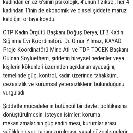
kadından en az 6’sının psikolojik, 4’ünün fiziksel; her 4
kadından 1’inin de ekonomik ve cinsel şiddete maruz
kaldığını ortaya koydu.
CTP Kadın Örgütü Başkanı Doğuş Derya, LTB Kadın
Sığınma Evi Koordinatörü Dr. Ömür Yılmaz, KAYAD
Proje Koordinatörü Mine Atlı ve TDP TOCEK Başkanı
Gülcan Soyluethem, şiddetin bireysel nedenler veya
kişilerin kökenleri üzerinden açıklanamayacağını;
temelinde güç, kontrol, kadın üzerinde tahakküm,
cezasızlık ve kurumsal yetersizliklerin bulunduğunu
vurguladı.
Şiddetle mücadelenin bütüncül bir devlet politikasına
dönüştürülmesini isteyen isimler; koruma
mekanizmalarının güçlendirilmesi, kurumlar arası
sağlıklı bir veri tabanı kurulması, yasal düzenlemelerin