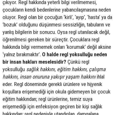
çıkıyor. Regl hakkında yeterli bilgi verilmemesi,
çocukların kendi bedenlerine yabancılaşmasına neden
oluyor. Regl olan bir çocuğun ‘kirli’, ‘ayıp’, ‘hasta’ ya da
‘bozuk’ olduğunu düşünmesi sessizliğin, tabuların ve
yanlış bilgilerin bir sonucu. Oysa regl utanılacak değil,
öğrenilmesi gereken bir süreçtir. Çocuklara regl
hakkında bilgi vermemek onları ‘korumak’ değil aksine
‘yalnız bırakmaktır’.
O halde regl yoksulluğu neden
bir insan hakları meselesidir?
Çünkü regl
yoksulluğu
sağlık hakkını, eğitim hakkını, çalışma
hakkını, insan onuruna yakışır yaşam hakkını
ihlal
eder. Regl döneminde gerekli ürünlere ve hijyenik
koşullara erişemediği için okula gidemeyen bir çocuk
eğitim hakkından; regl ürünlerine, temiz suya
erişemediği için enfeksiyon geçiren bir kişi sağlık
hakkından; regl nedeniyle utandırılan, damgalana,