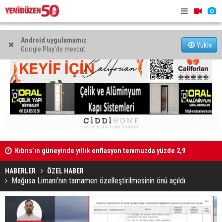
Android uygulamamız
Yükle
Google Play'de mevcut
Kıbrıs’ın güneyinde yıllık enflasyon temmuzda yüzde 2,9
Mahkeme bi
oldu
başlatıldı
HABERLER
ÖZEL HABER
Mağusa Limanı’nın tamamen özelleştirilmesinin önü açıldı