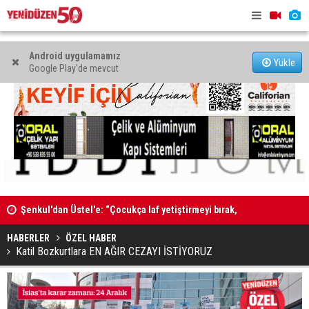
Android uygulamamız
Yükle
Google Play'de mevcut
”
Şenkul'dan Üstel'e: “Çocukça laf yetiştirmeyi bırak,
Kadın Bede
tatilini kesip görevinin başına dön”
HABERLER
ÖZEL HABER
Katil Bozkurtlara EN AĞIR CEZAYI İSTİYORUZ