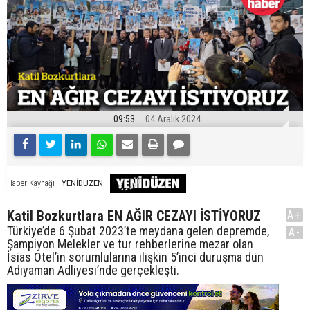
09:53
04 Aralık 2024
YENİDÜZEN
Haber Kaynağı
Katil Bozkurtlara EN AĞIR CEZAYI İSTİYORUZ
A+
Türkiye’de 6 Şubat 2023’te meydana gelen depremde,
A-
Şampiyon Melekler ve tur rehberlerine mezar olan
İsias Otel’in sorumlularına ilişkin 5’inci duruşma dün
Adıyaman Adliyesi’nde gerçekleşti.