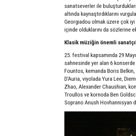
sanatseverler ile buluşturduklar
altında kaynaştırdıklarını vurg
Georgiadou olmak üzere çok iyi v
içinde olduklarını da sözlerine ek
Klasik müziğin önemli sanatçıl
25. festival kapsamında 29 Mayı
sahnesinde yer alan 6 konserde 
Fountos, kemanda Boris Belkin,
D’Auria, viyolada Yura Lee, Die
Zhao, Alexander Chaushian, kon
Troullos ve kornoda Ben Goldsch
Soprano Anush Hovhannisyan da 