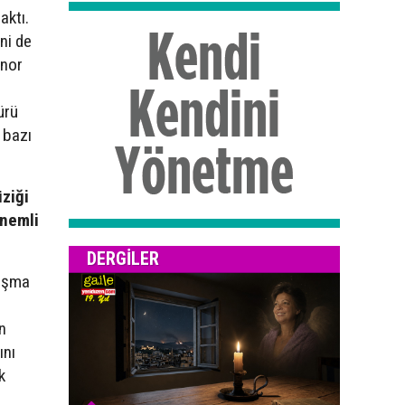
aktı.
ni de
inor
ürü
 bazı
ziği
önemli
DERGILER
nuşma
n
ını
k