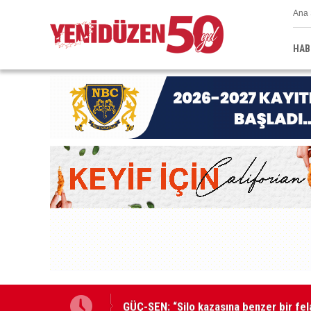
Ana 
HAB
GÜÇ-SEN: “Silo kazasına benzer bir fel