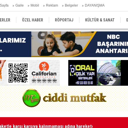
Sayfa
Gaile
Mobil
Reklam
Belgeler
DAYANIŞMA
ERLER
ÖZEL HABER
RÖPORTAJ
KÜLTÜR & SANAT
EĞİTİM
YEREL YÖNETİM
DERGİLER
SEKTÖR
aketle karşı karşıya kalınmaması adına harekete geçtik
MA