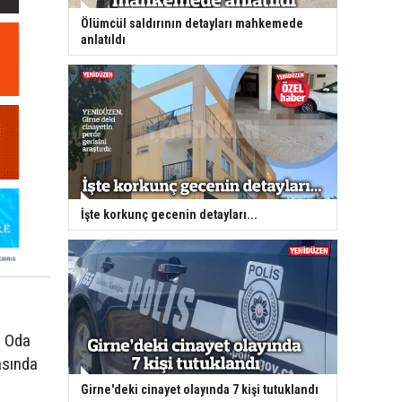
Ölümcül saldırının detayları mahkemede
anlatıldı
İşte korkunç gecenin detayları...
s Oda
asında
Girne'deki cinayet olayında 7 kişi tutuklandı