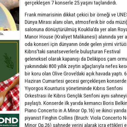
gerçekleşen 7 konserle 25.yaşını taçlandırdı.
Frank mimarisinin dikkat çekici bir örneği ve UN
Dünya Mirası alanı olan, atmosferik bir oda müzi
salonuna dönüştürülmüş Kouklia'da yer alan Roy
Manor House (Kraliyet Malikanesi) alanında yer a
oda konseri için dünyanın önde gelen yirmi virtü
Kıbrıs’taki sanatseverlerle buluşturan Festival
geleneksel olarak kapanışı da Delikipos çam orm
yakınındaki 800 yıllık zeytin ağaçlarıyla nefes kes
bir koru olan Olive Grove’daki açık havada yaptı. 6
Haziran Cumartesi gecesi gerçekleşen konserde
Yiyorgos Kounturis yönetiminde Kıbrıs Senfoni
Orkestrası ile Kıbrıs Gençlik Senfoni aynı sahneyi
paylaştı. Konserde ilk yarıda kemancı Boris Belkin
Piano Concerto in A Minor Op.16) ve ikinci yarıda
piyanist Finghin Collins (Bruch: Viola Concerto N
Minor Op.26) sahnede yerini alarak icra ettikleri e