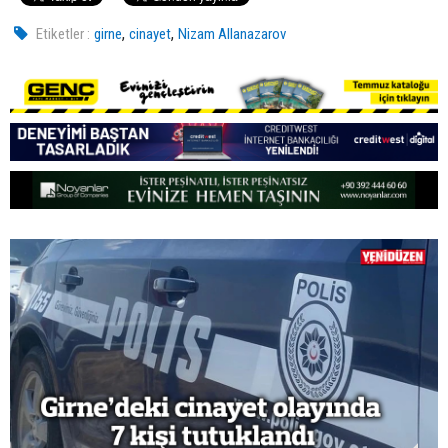
,
,
Etiketler :
girne
cinayet
Nizam Allanazarov