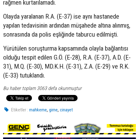
rağmen kurtarılamadı.
Olayda yaralanan R.A. (E-37) ise aynı hastanede
yapılan tedavisinin ardından müşahede altına alınmış,
sonrasında da polis eşliğinde taburcu edilmişti.
Yürütülen soruşturma kapsamında olayla bağlantısı
olduğu tespit edilen G.Ö. (E-28), R.A. (E-37), A.D. (E-
31), M.Q. (E-30), MD.K.H. (E-31), Z.A. (E-29) ve R.K.
(E-33) tutuklandı.
Bu haber toplam 3063 defa okunmuştur
,
,
Etiketler :
mahkeme
girne
cinayet