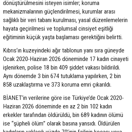
dönüştürülmesini isteyen isimler; koruma
mekanizmalarının güçlendirilmesi, kurumlar arası
sağlıklı bir veri tabanı kurulması, yasal düzenlemelerin
hayata geçirilmesi ve toplumsal cinsiyet eşitliği
eğitiminin küçük yaşta başlaması gerektiğini belirtti.
Kıbrıs’ın kuzeyindeki ağır tablonun yanı sıra güneyde
Ocak 2020-Haziran 2026 döneminde 17 kadın cinayeti
işlenirken, polise 18 bin 409 şiddet vakası bildirildi.
Aynı dönemde 3 bin 674 tutuklama yapılırken, 2 bin
858 uzaklaştırma ve 373 koruma emri çıkarıldı.
BİANET’in verilerine göre ise Türkiye’de Ocak 2020-
Haziran 2026 döneminde en az 2 bin 102 kadın
erkekler tarafından öldürüldü, bin 689 kadının ölümü
ise “şüpheli ölüm” olarak basına yansıdı. Öldürülen
kadınların yaklaşık yüzde 70’inin failinin kocası veya