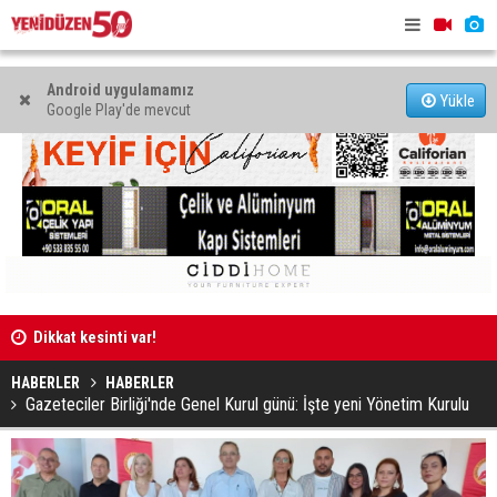
Android uygulamamız
Yükle
Google Play'de mevcut
tlar
Dikkat kesinti var!
Girne’de bı
hayatını ka
HABERLER
HABERLER
Gazeteciler Birliği'nde Genel Kurul günü: İşte yeni Yönetim Kurulu