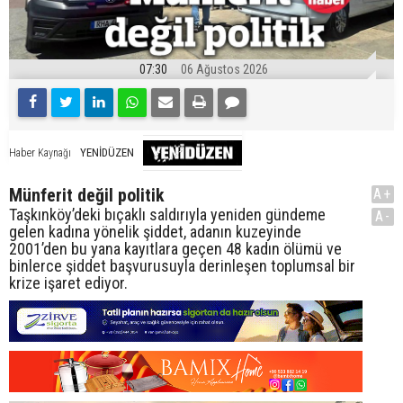
07:30
06 Ağustos 2026
YENİDÜZEN
Haber Kaynağı
Münferit değil politik
A+
Taşkınköy’deki bıçaklı saldırıyla yeniden gündeme
A-
gelen kadına yönelik şiddet, adanın kuzeyinde
2001’den bu yana kayıtlara geçen 48 kadın ölümü ve
binlerce şiddet başvurusuyla derinleşen toplumsal bir
krize işaret ediyor.