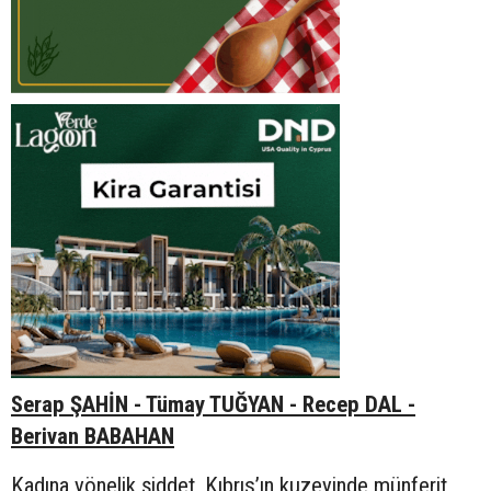
Serap ŞAHİN - Tümay TUĞYAN - Recep DAL -
Berivan BABAHAN
Kadına yönelik şiddet, Kıbrıs’ın kuzeyinde münferit