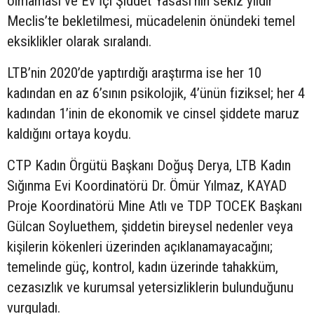
olmaması ve Ev İçi Şiddet Yasası’nın sekiz yıldır
Meclis’te bekletilmesi, mücadelenin önündeki temel
eksiklikler olarak sıralandı.
LTB’nin 2020’de yaptırdığı araştırma ise her 10
kadından en az 6’sının psikolojik, 4’ünün fiziksel; her 4
kadından 1’inin de ekonomik ve cinsel şiddete maruz
kaldığını ortaya koydu.
CTP Kadın Örgütü Başkanı Doğuş Derya, LTB Kadın
Sığınma Evi Koordinatörü Dr. Ömür Yılmaz, KAYAD
Proje Koordinatörü Mine Atlı ve TDP TOCEK Başkanı
Gülcan Soyluethem, şiddetin bireysel nedenler veya
kişilerin kökenleri üzerinden açıklanamayacağını;
temelinde güç, kontrol, kadın üzerinde tahakküm,
cezasızlık ve kurumsal yetersizliklerin bulunduğunu
vurguladı.