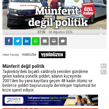
07:30
06 Ağustos 2026
YENİDÜZEN
Haber Kaynağı
Münferit değil politik
A+
Taşkınköy’deki bıçaklı saldırıyla yeniden gündeme
A-
gelen kadına yönelik şiddet, adanın kuzeyinde
2001’den bu yana kayıtlara geçen 48 kadın ölümü ve
binlerce şiddet başvurusuyla derinleşen toplumsal bir
krize işaret ediyor.