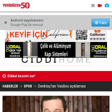
Android uygulamamız
Yükle
Google Play'de mevcut
tlar
Dikkat kesinti var!
Girne’de bı
hayatını ka
Denktaş’tan Vasiliou açıklaması
HABERLER
SPOR