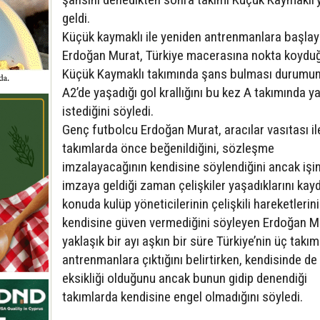
geldi.
Küçük kaymaklı ile yeniden antrenmanlara başla
Erdoğan Murat, Türkiye macerasına nokta koydu
Küçük Kaymaklı takımında şans bulması durumu
A2’de yaşadığı gol krallığını bu kez A takımında 
istediğini söyledi.
Genç futbolcu Erdoğan Murat, aracılar vasıtası ile
takımlarda önce beğenildiğini, sözleşme
imzalayacağının kendisine söylendiğini ancak işi
imzaya geldiği zaman çelişkiler yaşadıklarını kayd
konuda kulüp yöneticilerinin çelişkili hareketlerin
kendisine güven vermediğini söyleyen Erdoğan M
yaklaşık bir ayı aşkın bir süre Türkiye’nin üç takı
antrenmanlara çıktığını belirtirken, kendisinde de 
eksikliği olduğunu ancak bunun gidip denendiği
takımlarda kendisine engel olmadığını söyledi.