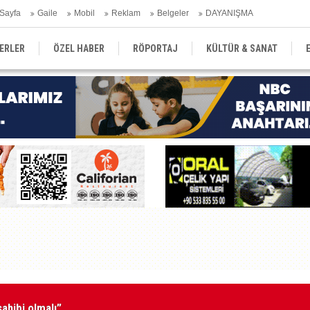
Sayfa
Gaile
Mobil
Reklam
Belgeler
DAYANIŞMA
ERLER
ÖZEL HABER
RÖPORTAJ
KÜLTÜR & SANAT
EĞİTİM
YEREL YÖNETİM
DERGİLER
SEKTÖR
ahibi olmalı”
Ad