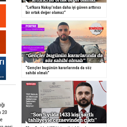
“Lefkara Nakışı’ndan daha iyi güven arttırıcı
bir ortak değer olamaz”
“Gençler bugünün kararlarında da söz
sahibi olmalı”
ığı
n 20
de
a geri