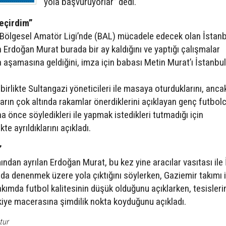
yola başvuruyorlar” dedi.
geçirdim”
ye Bölgesel Amatör Ligi’nde (BAL) mücadele edecek olan İstan
 Erdoğan Murat burada bir ay kaldığını ve yaptığı çalışmalar
şamasına geldiğini, imza için babası Metin Murat’ı İstanbul
birlikte Sultangazi yöneticileri ile masaya oturduklarını, anc
rın çok altında rakamlar önerdiklerini açıklayan genç futbol
a önce söyledikleri ile yapmak istedikleri tutmadığı için
kte ayrıldıklarını açıkladı.
”
ından ayrılan Erdoğan Murat, bu kez yine aracılar vasıtası ile 
a denenmek üzere yola çıktığını söylerken, Gaziemir takımı i
takımda futbol kalitesinin düşük olduğunu açıklarken, tesisler
iye macerasına şimdilik nokta koyduğunu açıkladı.
tur