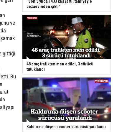
“Son 5 yılda 1433 kişi şartlı tahliyeyle
cezaevinden çıktı”
yan
ğunu ve
nda
yaşamak
 gittiği
48 araç trafikten men edildi, 3 sürücü
n
tutuklandı
etti. Bu
in
urat
mda
altyapı
Kaldırıma düşen scooter sürücüsü yaralandı