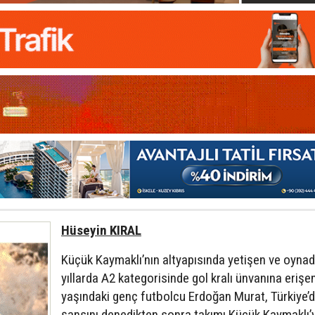
Hüseyin KIRAL
Küçük Kaymaklı’nın altyapısında yetişen ve oynad
yıllarda A2 kategorisinde gol kralı ünvanına erişe
yaşındaki genç futbolcu Erdoğan Murat, Türkiye’
şansını denedikten sonra takımı Küçük Kaymaklı’y