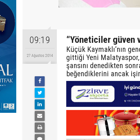
“Yöneticiler güven
09:19
Küçük Kaymaklı’nın genç
gittiği Yeni Malatyaspor
27 Ağustos 2014
şansını denedikten sonr
beğendiklerini ancak iş