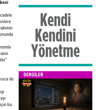
 beni
ücadele
sislere
 takımın
 sonunda
benimle
tanın
ler”
z
DERGILER
hoca ile
iyi
zayı
için bu