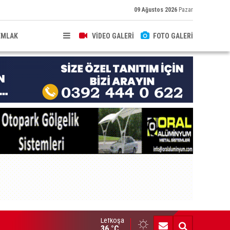
09 Ağustos 2026
Pazar
EMLAK
VİDEO GALERİ
FOTO GALERİ
Lefkoşa
ana’da Özpetek ve Perçin’e Onur Ödülü, Selen, Koper ve Sayman
36 °C