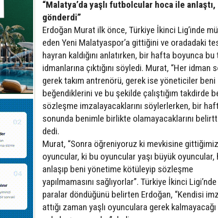
“Malatya’da yaşlı futbolcular hoca ile anlaştı,
gönderdi”
Erdoğan Murat ilk önce, Türkiye İkinci Lig’inde m
eden Yeni Malatyaspor’a gittiğini ve oradadaki te
hayran kaldığını anlatırken, bir hafta boyunca bu
idmanlarına çıktığını söyledi. Murat, “Her idman
gerek takım antrenörü, gerek ise yöneticiler beni
beğendiklerini ve bu şekilde çalıştığım takdirde 
sözleşme imzalayacaklarını söylerlerken, bir haf
sonunda benimle birlikte olamayacaklarını belirtti
dedi.
Murat, “Sonra öğreniyoruz ki mevkisine gittiğimi
oyuncular, ki bu oyuncular yaşı büyük oyuncular, 
anlaşıp beni yönetime kötüleyip sözleşme
yapılmamasını sağlıyorlar”. Türkiye İkinci Ligi’nde 
paralar döndüğünü belirten Erdoğan, “Kendisi im
attığı zaman yaşlı oyunculara gerek kalmayacağı 