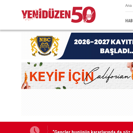
Ana 
HAB
“Gençler bugünün kararlarında da söz s