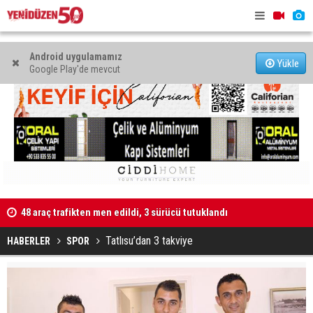
Android uygulamamız
Yükle
Google Play'de mevcut
Kaldırıma düşen scooter sürücüsü yaralandı
"Taçoy, CTP
Tatlısu’dan 3 takviye
HABERLER
SPOR