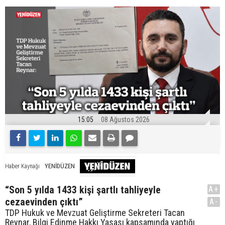
15:05
08 Ağustos 2026
YENİDÜZEN
Haber Kaynağı
“Son 5 yılda 1433 kişi şartlı tahliyeyle
A+
cezaevinden çıktı”
A-
TDP Hukuk ve Mevzuat Geliştirme Sekreteri Tacan
Reynar, Bilgi Edinme Hakkı Yasası kapsamında yaptığı