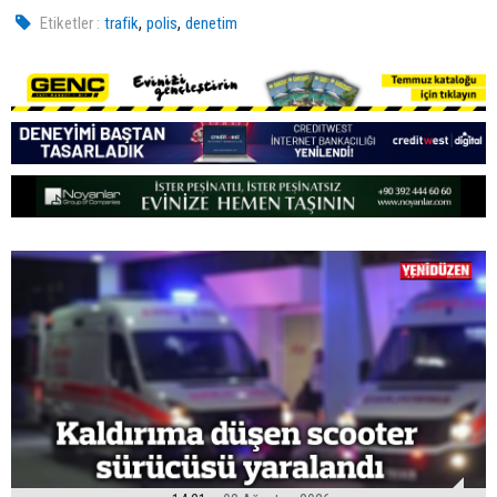
,
,
Etiketler :
trafik
polis
denetim