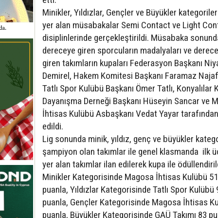
Minikler, Yıldızlar, Gençler ve Büyükler kategorile
yer alan müsabakalar Semi Contact ve Light Con
disiplinlerinde gerçekleştirildi. Müsabaka sonund
dereceye giren sporcuların madalyaları ve derec
giren takımların kupaları Federasyon Başkanı Niy
Demirel, Hakem Komitesi Başkanı Faramaz Najaf
Tatlı Spor Kulübü Başkanı Ömer Tatlı, Konyalılar K
Dayanışma Derneği Başkanı Hüseyin Sancar ve 
İhtisas Kulübü Asbaşkanı Vedat Yayar tarafında
edildi.
Lig sonunda minik, yıldız, genç ve büyükler kateg
şampiyon olan takımlar ile genel klasmanda ilk ü
yer alan takımlar ilan edilerek kupa ile ödüllendiril
Minikler Kategorisinde Magosa İhtisas Kulübü 51
puanla, Yıldızlar Kategorisinde Tatlı Spor Kulübü 
puanla, Gençler Kategorisinde Magosa İhtisas K
puanla, Büyükler Kategorisinde GAÜ Takımı 83 pu