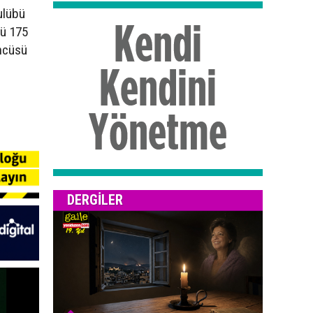
ulübü
bü 175
üncüsü
DERGILER