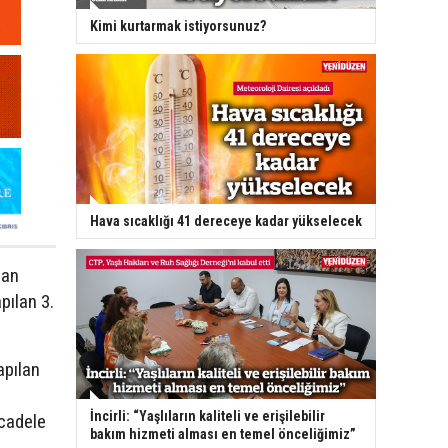
Kimi kurtarmak istiyorsunuz?
Hava sıcaklığı 41 dereceye kadar yükselecek
dan
pılan 3.
apılan
İncirli: “Yaşlıların kaliteli ve erişilebilir
cadele
bakım hizmeti alması en temel önceliğimiz”