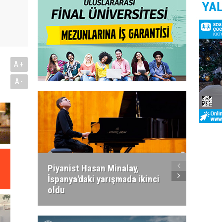
A+
A-
Piyanist Hasan Minalay,
Kıbrıs’
İspanya'daki yarışmada ikinci
Paradi
oldu
atacak