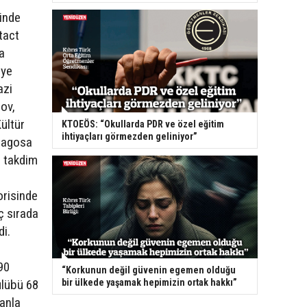
rinde
tact
a
eye
azi
ov,
ültür
KTOEÖS: “Okullarda PDR ve özel eğitim
ihtiyaçları görmezden geliniyor”
Magosa
n takdim
orisinde
ç sırada
di.
90
“Korkunun değil güvenin egemen olduğu
bir ülkede yaşamak hepimizin ortak hakkı”
ulübü 68
anla