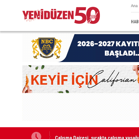
Ana 
HAB
Çalışma Dairesi, sıcakta çalışma yasağı