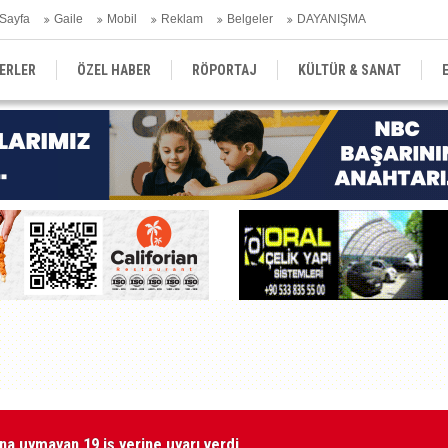
Sayfa
Gaile
Mobil
Reklam
Belgeler
DAYANIŞMA
ERLER
ÖZEL HABER
RÖPORTAJ
KÜLTÜR & SANAT
EĞİTİM
YEREL YÖNETİM
DERGİLER
SEKTÖR
na uymayan 19 iş yerine uyarı verdi
Gr