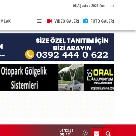
08 Ağustos 2026
Cumartesi
EMLAK
VİDEO GALERİ
FOTO GALERİ
Lefkoşa
up Ezman’dan Girne’de türkü gecesi
25 °C