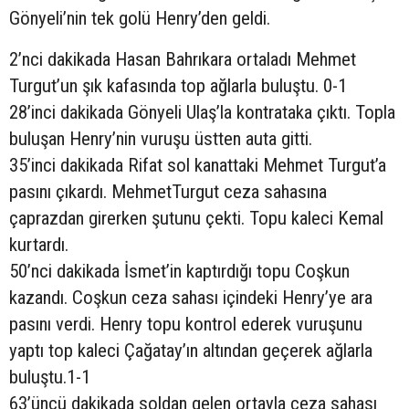
Gönyeli’nin tek golü Henry’den geldi.
2’nci dakikada Hasan Bahrıkara ortaladı Mehmet
Turgut’un şık kafasında top ağlarla buluştu. 0-1
28’inci dakikada Gönyeli Ulaş’la kontrataka çıktı. Topla
buluşan Henry’nin vuruşu üstten auta gitti.
35’inci dakikada Rifat sol kanattaki Mehmet Turgut’a
pasını çıkardı. MehmetTurgut ceza sahasına
çaprazdan girerken şutunu çekti. Topu kaleci Kemal
kurtardı.
50’nci dakikada İsmet’in kaptırdığı topu Coşkun
kazandı. Coşkun ceza sahası içindeki Henry’ye ara
pasını verdi. Henry topu kontrol ederek vuruşunu
yaptı top kaleci Çağatay’ın altından geçerek ağlarla
buluştu.1-1
63’üncü dakikada soldan gelen ortayla ceza sahası