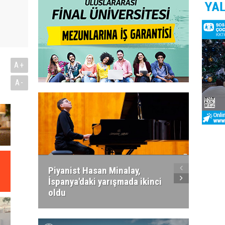
A+
A-
Piyanist Hasan Minalay,
Kıbrıs’
İspanya'daki yarışmada ikinci
Paradi
oldu
atacak