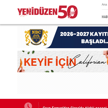
Ana 
HAB
Grup Ezman’dan Girne’de türkü gecesi