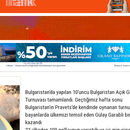
Bulgaristan’da yapılan 10’uncu Bulgaristan Açık G
Turnuvası tamamlandı. Geçtiğimiz hafta sonu
Bulgaristan’ın Pravets’de kendinde oynanan turn
bayanlarda ülkemizi temsil eden Gülay Garabli biri
kazandı
23 ülkeden 100 golfcunun yarıştığı ve üç gün sür