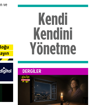
in ve
DERGILER