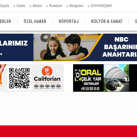
Sayfa
Gaile
Mobil
Reklam
Belgeler
DAYANIŞMA
ERLER
ÖZEL HABER
RÖPORTAJ
KÜLTÜR & SANAT
EĞİTİM
YEREL YÖNETİM
DERGİLER
SEKTÖR
Kı