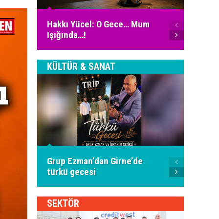
Ali Fu
Hakkı Yücel: O Gece… Mum
İnter
Işığında…!
Bugün
KÜLTÜR & SANAT
Piyani
Grup Ezman’dan Girne’de
İspany
türkü gecesi
oldu
SEKTÖR