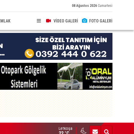
08 Ağustos 2026
Cumartesi
EMLAK
VİDEO GALERİ
FOTO GALERİ
Lefkoşa
brıs’ın güneyinde yıllık enflasyon temmuzda yüzde 2,9 oldu
22 °C