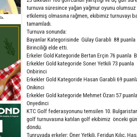
turnuva süresince yağan yağmur oyunu olumsuz
etkilemiş olmasına rağmen, ekibimiz turnuvayı ba
tamamladı.
Turnuva sonunda:
Bayanlar Kategorisinde Gülay Garabli 88 puanla
Birinciliği elde etti.
Erkeler Gold Kategoride Bertan Erçin 76 puanla B
Erkekler Gold kategoride Soner Yetkili 73 puanla
Onbirinci
Erkekler Gold Kategoride Hasan Garabli 69 puanl
Onikinci
Erkekler Gold kategoride Mehmet Özarı 57 puanl
Onyedinci
KTC Golf federasyonunu temsilen 10. Bulgaristan
golf turnuvasına katılan golf ekibimiz önceki gü
döndü.
Tunruvada erkeler: Öner Yetkili, Feridun Kılıç, Ha