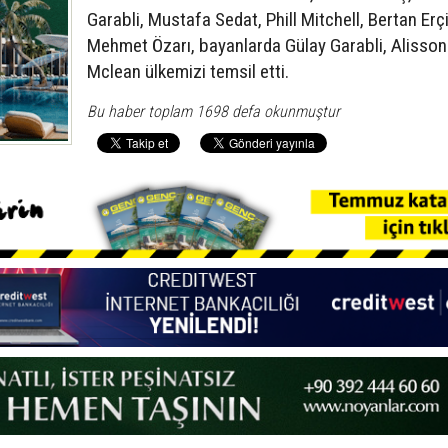
Garabli, Mustafa Sedat, Phill Mitchell, Bertan Erç
Mehmet Özarı, bayanlarda Gülay Garabli, Alisson
Mclean ülkemizi temsil etti.
Bu haber toplam 1698 defa okunmuştur