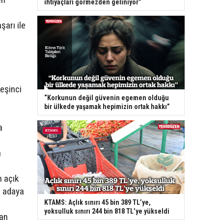
ihtiyaçları görmezden geliniyor”
şarı ile
eşinci
“Korkunun değil güvenin egemen olduğu
bir ülkede yaşamak hepimizin ortak hakkı”
a
a
 açık
n adaya
KTAMS: Açlık sınırı 45 bin 389 TL’ye,
yoksulluk sınırı 244 bin 818 TL’ye yükseldi
san