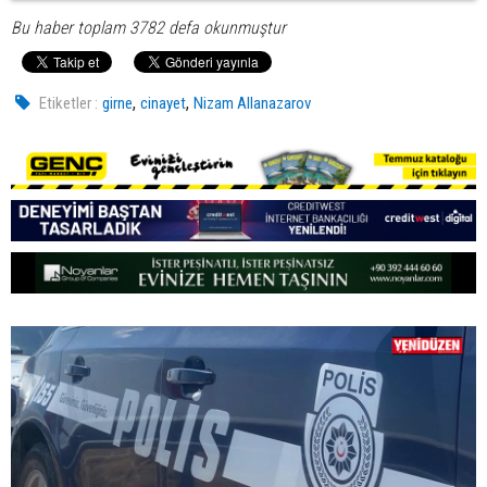
Bu haber toplam 3782 defa okunmuştur
,
,
Etiketler :
girne
cinayet
Nizam Allanazarov