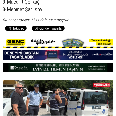
3-Mücahit Çelikağ
3-Mehmet Şanlısoy
Bu haber toplam 1511 defa okunmuştur