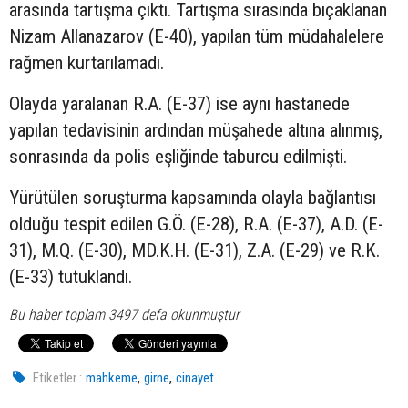
arasında tartışma çıktı. Tartışma sırasında bıçaklanan
Nizam Allanazarov (E-40), yapılan tüm müdahalelere
rağmen kurtarılamadı.
Olayda yaralanan R.A. (E-37) ise aynı hastanede
yapılan tedavisinin ardından müşahede altına alınmış,
sonrasında da polis eşliğinde taburcu edilmişti.
Yürütülen soruşturma kapsamında olayla bağlantısı
olduğu tespit edilen G.Ö. (E-28), R.A. (E-37), A.D. (E-
31), M.Q. (E-30), MD.K.H. (E-31), Z.A. (E-29) ve R.K.
(E-33) tutuklandı.
Bu haber toplam 3497 defa okunmuştur
,
,
Etiketler :
mahkeme
girne
cinayet