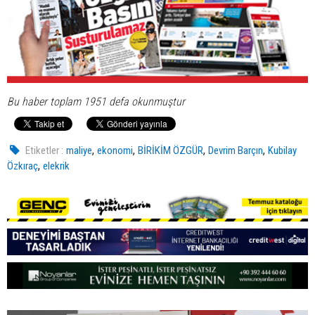
Bu haber toplam 1951 defa okunmuştur
,
,
,
,
Etiketler :
maliye
ekonomi
BİRİKİM ÖZGÜR
Devrim Barçın
Kubilay
,
Özkıraç
elekrik