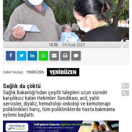
10:06
04 Ocak 2022
YENİDÜZEN
Haber Kaynağı
Sağlık da çöktü
A+
Sağlık Bakanlığı’ndan çeşitli talepleri uzun süredir
A-
karşılıksız kalan Hekimler Sendikası, acil, yatılı
servisler, diyaliz, hematoloji-onkoloji ve kemoterapi
poliklinikleri hariç, tüm polikliniklerde hasta bakmama
eylemi başlattı.