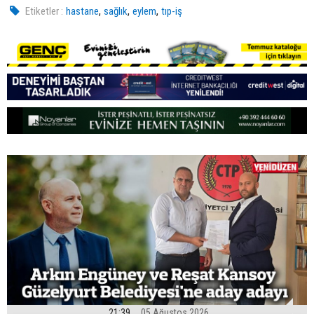
,
,
,
Etiketler :
hastane
sağlık
eylem
tıp-iş
21:39
05 Ağustos 2026