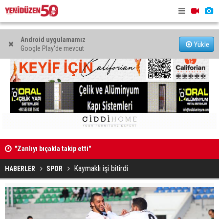
Android uygulamamız
Yükle
Google Play'de mevcut
"Zanlıyı bıçakla takip etti"
Dikkat kesi
Kıbrıs Türk Üniversite Öğrencileri Kongresi için kayıtlar
Kaymaklı işi bitirdi
sürüyor
HABERLER
SPOR