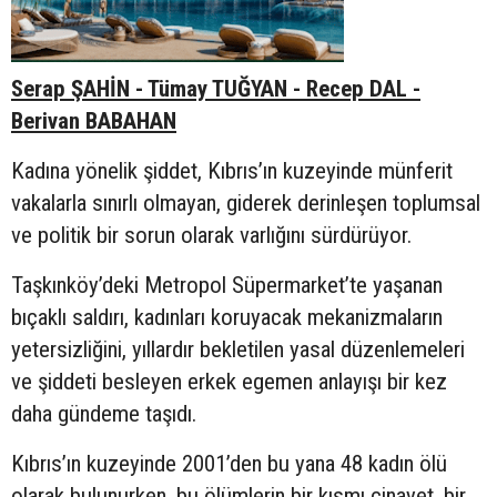
Serap ŞAHİN - Tümay TUĞYAN - Recep DAL -
Berivan BABAHAN
Kadına yönelik şiddet, Kıbrıs’ın kuzeyinde münferit
vakalarla sınırlı olmayan, giderek derinleşen toplumsal
ve politik bir sorun olarak varlığını sürdürüyor.
Taşkınköy’deki Metropol Süpermarket’te yaşanan
bıçaklı saldırı, kadınları koruyacak mekanizmaların
yetersizliğini, yıllardır bekletilen yasal düzenlemeleri
ve şiddeti besleyen erkek egemen anlayışı bir kez
daha gündeme taşıdı.
Kıbrıs’ın kuzeyinde 2001’den bu yana 48 kadın ölü
olarak bulunurken, bu ölümlerin bir kısmı cinayet, bir