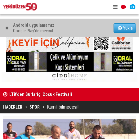
Android uygulamamız
Yükle
Google Play'de mevcut
LTB’den Surlariçi Çocuk Festivali
KTOEÖS: “Ok
görmezden 
Kamil bilmecesi!
HABERLER
SPOR