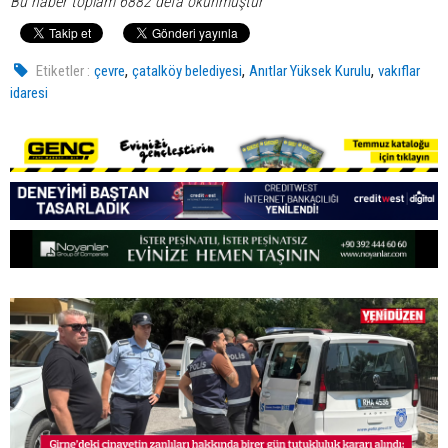
Bu haber toplam 6882 defa okunmuştur
,
,
,
Etiketler :
çevre
çatalköy belediyesi
Anıtlar Yüksek Kurulu
vakıflar
idaresi