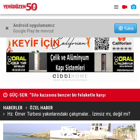
Android uygulamamız
Yükle
Google Play'de mevcut
GÜÇ-SEN: “Silo kazasına benzer bir felaketle karşı
MAHKEME 
karşıya kalınmaması adına harekete geçtik
HABERLER
ÖZEL HABER
Hz. Ömer Türbesi yakınlarındaki çalışmalar… İzinsiz mi, değil mi?