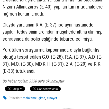
Nizam Allanazarov (E-40), yapılan tüm müdahalelere
rağmen kurtarılamadı.
Olayda yaralanan R.A. (E-37) ise aynı hastanede
yapılan tedavisinin ardından müşahede altına alınmış,
sonrasında da polis eşliğinde taburcu edilmişti.
Yürütülen soruşturma kapsamında olayla bağlantısı
olduğu tespit edilen G.Ö. (E-28), R.A. (E-37), A.D. (E-
31), M.Q. (E-30), MD.K.H. (E-31), Z.A. (E-29) ve R.K.
(E-33) tutuklandı.
Bu haber toplam 3556 defa okunmuştur
,
,
Etiketler :
mahkeme
girne
cinayet