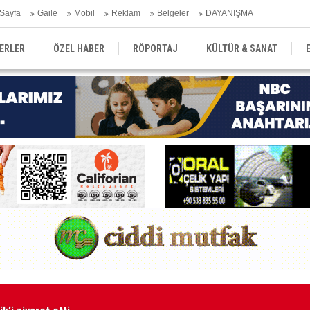
Sayfa
Gaile
Mobil
Reklam
Belgeler
DAYANIŞMA
ERLER
ÖZEL HABER
RÖPORTAJ
KÜLTÜR & SANAT
EĞİTİM
YEREL YÖNETİM
DERGİLER
SEKTÖR
’i ziyaret etti
"K