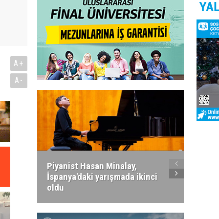
A+
n
A-
Piyanist Hasan Minalay,
Kıbrıs’
İspanya'daki yarışmada ikinci
Paradi
oldu
atacak