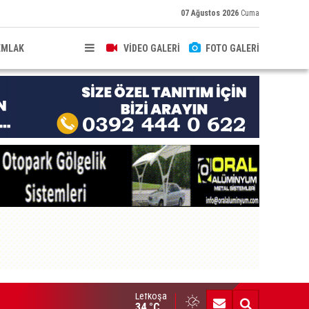
07 Ağustos 2026
Cuma
EMLAK
VİDEO GALERİ
FOTO GALERİ
Lefkoşa
azaya sebebiyet veren sürücü 167 mlgr alkollüydü"
34 °C