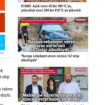
KTAMS: Açlık sınırı 45 bin 389 TL’ye,
yoksulluk sınırı 244 bin 818 TL’ye yükseldi
"Kazaya sebebiyet veren sürücü 167 mlgr
alkollüydü"
ek
k ekip
ı takımı
 düştü.
su