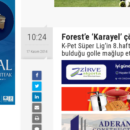
Forest’e ‘Karayel’ ç
10:24
K-Pet Süper Lig’in 8.haf
bulduğu golle mağlup et
17 Kasım 2014