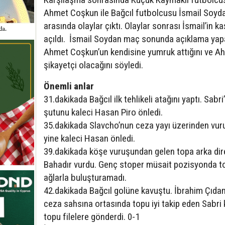
Ahmet Coşkun ile Bağcıl futbolcusu İsmail Soyd
arasında olaylar çıktı. Olaylar sonrası İsmail’in ka
açıldı. İsmail Soydan maç sonunda açıklama yap
Ahmet Coşkun’un kendisine yumruk attığını ve A
şikayetçi olacağını söyledi.
Önemli anlar
31.dakikada Bağcıl ilk tehlikeli atağını yaptı. Sabri
şutunu kaleci Hasan Piro önledi.
35.dakikada Slavcho’nun ceza yayı üzerinden vu
yine kaleci Hasan önledi.
39.dakikada köşe vuruşundan gelen topa arka dir
Bahadır vurdu. Genç stoper müsait pozisyonda t
ağlarla buluşturamadı.
42.dakikada Bağcıl golüne kavuştu. İbrahim Çıdam
ceza sahsına ortasında topu iyi takip eden Sabri 
topu filelere gönderdi. 0-1