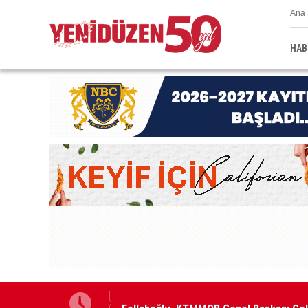
Ana 
HAB
ldi
Fellahoğlu, KTMMOB Genel Başkanı Çelik