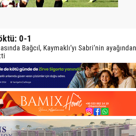
öktü: 0-1
tasında Bağcıl, Kaymaklı’yı Sabri’nin ayağında
ti