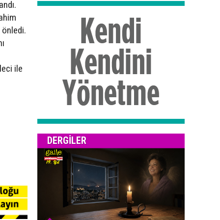
andı.
rahim
 önledi.
nı
eci ile
z
DERGILER