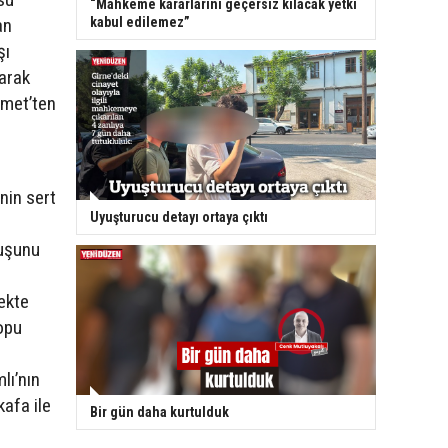
“Mahkeme kararlarını geçersiz kılacak yetki
kabul edilemez”
an
şı
arak
hmet’ten
’nin sert
Uyuşturucu detayı ortaya çıktı
ruşunu
ekte
opu
lı’nın
kafa ile
Bir gün daha kurtulduk