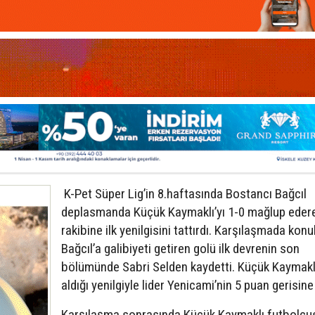
K-Pet Süper Lig’in 8.haftasında Bostancı Bağcıl
deplasmanda Küçük Kaymaklı’yı 1-0 mağlup eder
rakibine ilk yenilgisini tattırdı. Karşılaşmada konu
Bağcıl’a galibiyeti getiren golü ilk devrenin son
bölümünde Sabri Selden kaydetti. Küçük Kaymakl
aldığı yenilgiyle lider Yenicami’nin 5 puan gerisine
Karşılaşma sonrasında Küçük Kaymaklı futbolcu