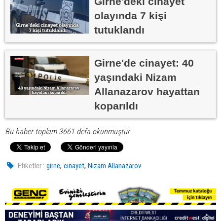
Girne'deki cinayet
olayında 7 kişi
tutuklandı
Girne'de cinayet: 40
yaşındaki Nizam
Allanazarov hayattan
koparıldı
Bu haber toplam 3661 defa okunmuştur
,
,
Etiketler :
girne
cinayet
Nizam Allanazarov