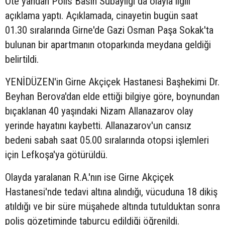
Öte yandan Polis Basın Subaylığı da olayla ilgili
açıklama yaptı. Açıklamada, cinayetin bugün saat
01.30 sıralarında Girne'de Gazi Osman Paşa Sokak'ta
bulunan bir apartmanın otoparkında meydana geldiği
belirtildi.
YENİDÜZEN'in Girne Akçiçek Hastanesi Başhekimi Dr.
Beyhan Berova'dan elde ettiği bilgiye göre, boynundan
bıçaklanan 40 yaşındaki Nizam Allanazarov olay
yerinde hayatını kaybetti. Allanazarov'un cansız
bedeni sabah saat 05.00 sıralarında otopsi işlemleri
için Lefkoşa'ya götürüldü.
Olayda yaralanan R.A.'nın ise Girne Akçiçek
Hastanesi'nde tedavi altına alındığı, vücuduna 18 dikiş
atıldığı ve bir süre müşahede altında tutulduktan sonra
polis gözetiminde taburcu edildiği öğrenildi.