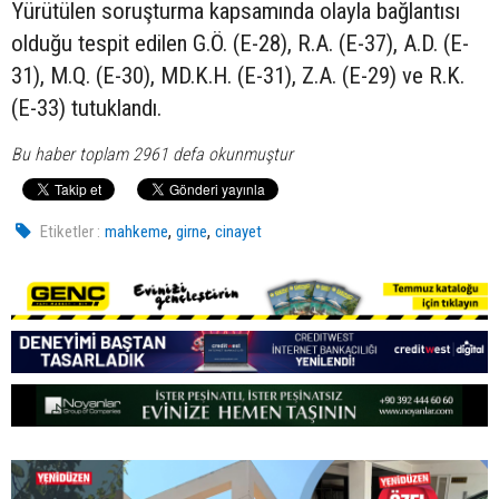
Yürütülen soruşturma kapsamında olayla bağlantısı
olduğu tespit edilen G.Ö. (E-28), R.A. (E-37), A.D. (E-
31), M.Q. (E-30), MD.K.H. (E-31), Z.A. (E-29) ve R.K.
(E-33) tutuklandı.
Bu haber toplam 2961 defa okunmuştur
,
,
Etiketler :
mahkeme
girne
cinayet