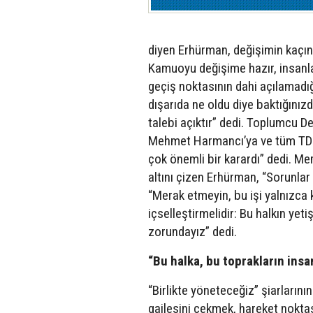
diyen Erhürman, değişimin kaçın
Kamuoyu değişime hazır, insanla
geçiş noktasının dahi açılamadı
dışarıda ne oldu diye baktığını
talebi açıktır” dedi. Toplumcu D
Mehmet Harmancı’ya ve tüm TDP 
çok önemli bir karardı” dedi. Me
altını çizen Erhürman, “Sorunlar o
“Merak etmeyin, bu işi yalnızca 
içselleştirmelidir: Bu halkın yet
zorundayız” dedi.
“Bu halka, bu toprakların ins
“Birlikte yöneteceğiz” şiarların
gailesini çekmek, hareket nokta