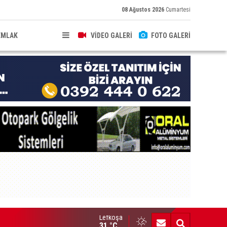
08 Ağustos 2026
Cumartesi
EMLAK
VİDEO GALERİ
FOTO GALERİ
Lefkoşa
lence mekanında kanunsuz silahla yakalandı
31 °C