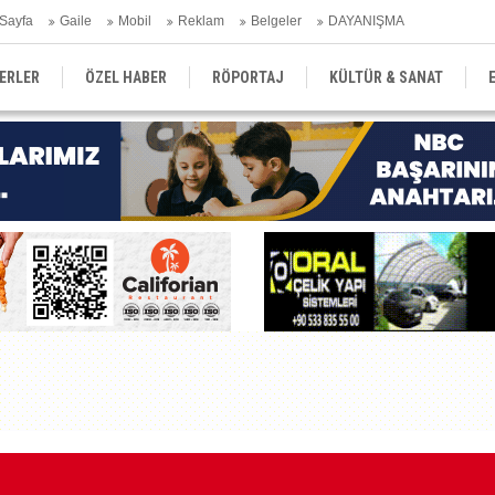
Sayfa
Gaile
Mobil
Reklam
Belgeler
DAYANIŞMA
ERLER
ÖZEL HABER
RÖPORTAJ
KÜLTÜR & SANAT
EĞİTİM
YEREL YÖNETİM
DERGİLER
SEKTÖR
Eğ