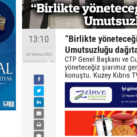
“Birlikte yöneteceğ
13:10
Umutsuzluğu dağıt
04 Temmuz 2025
CTP Genel Başkanı ve C
yöneteceğiz şiarımız ge
konuştu. Kuzey Kıbrıs TV