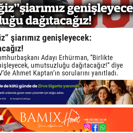
iz” şiarımız genişleyecek:
acağız!
umhurbaşkanı Adayı Erhürman, “Birlikte
nişleyecek, umutsuzluğu dağıtacağız!” diye
’de Ahmet Kaptan’ın sorularını yanıtladı.