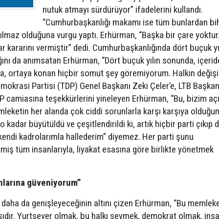
nutuk atmayı sürdürüyor” ifadelerini kullandı.
“Cumhurbaşkanlığı makamı ise tüm bunlardan bi
ılmaz olduğuna vurgu yaptı. Erhürman, “Başka bir çare yoktur
r kararını vermiştir” dedi. Cumhurbaşkanlığında dört buçuk yı
ğını da anımsatan Erhürman, “Dört buçuk yılın sonunda, içerid
zda, ortaya konan hiçbir somut şey göremiyorum. Halkın değiş
emokrasi Partisi (TDP) Genel Başkanı Zeki Çeler’e, LTB Başkan
camiasına teşekkürlerini yineleyen Erhürman, “Bu, bizim a
mleketin her alanda çok ciddi sorunlarla karşı karşıya olduğu
 kadar büyütüldü ve çeşitlendirildi ki, artık hiçbir parti çıkıp 
kendi kadrolarımla hallederim” diyemez. Her parti şunu
işmiş tüm insanlarıyla, liyakat esasına göre birlikte yönetmek
anlarına güveniyorum”
ın daha da genişleyeceğinin altını çizen Erhürman, “Bu memlek
sıdır. Yurtsever olmak, bu halkı sevmek, demokrat olmak, ins