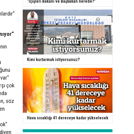
“İçişleri Bakanı ve Başbakan nerede?”
lardır”
nıyor”
nın
Kimi kurtarmak istiyorsunuz?
u
uğunu
var”
rşı çok
ında
an, söz
ken
Hava sıcaklığı 41 dereceye kadar yükselecek
yok”
 diyen