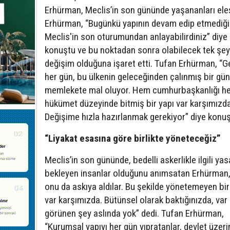
Erhürman, Meclis’in son gününde yaşananları eleş
Erhürman, “Bugünkü yapının devam edip etmediği
Meclis'in son oturumundan anlayabilirdiniz” diye
konuştu ve bu noktadan sonra olabilecek tek şey
değişim olduğuna işaret etti. Tufan Erhürman, “
her gün, bu ülkenin geleceğinden çalınmış bir gün
memlekete mal oluyor. Hem cumhurbaşkanlığı h
hükümet düzeyinde bitmiş bir yapı var karşımızda
Değişime hızla hazırlanmak gerekiyor” diye konuş
“Liyakat esasına göre birlikte yöneteceğiz”
Meclis’in son gününde, bedelli askerlikle ilgili yas
bekleyen insanlar olduğunu anımsatan Erhürman, 
onu da askıya aldılar. Bu şekilde yönetemeyen bir
var karşımızda. Bütünsel olarak baktığınızda, var 
görünen şey aslında yok” dedi. Tufan Erhürman,
“Kurumsal yapıyı her gün yıpratanlar, devlet üzeri