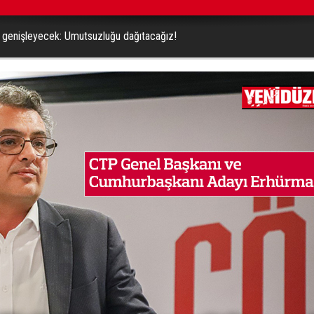
ız genişleyecek: Umutsuzluğu dağıtacağız!