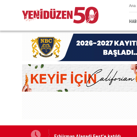
Ana 
HAB
Erhürman Alagadi Fest'e katıldı