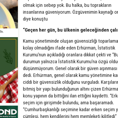
olmak için sebep yok. Bu halka, bu toprakların
insanlarına güveniyorum. Özgüvenimin kaynağı on
diye konuştu
“Geçen her gün, bu ülkenin geleceğinden çalı
Kamu yönetiminde oluşan güvensizliği toparlama
kolay olmadığını ifade eden Erhürman, İstatistik
Kurumu’nun açıkladığı oranlara dikkat çekti ve “B
durumun yalnızca İstatistik Kurumu’na özgü old
düşünmüyorum. Genel olarak bir güven aşınması 
dedi. Erhürman, genel olarak kamu yönetimine ka
ciddi bir güvensizlik olduğunu vurguladı. Karşılar
bitmiş bir yapı bulunduğunun altını çizen Erhürm
konu yapının da bittiğini ilan ettiğini kaydetti. “Er
seçim için girişimde bulundu, ama başaramadı.
“Cumhurbaşkanlığı seçimine kadar erken seçim 
cümlesi, hem kendilerini hem memleketi kilitledi”