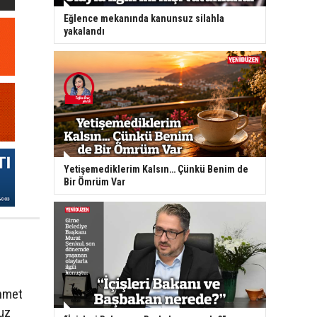
Eğlence mekanında kanunsuz silahla
yakalandı
Yetişemediklerim Kalsın… Çünkü Benim de
Bir Ömrüm Var
e
Ahmet
uz