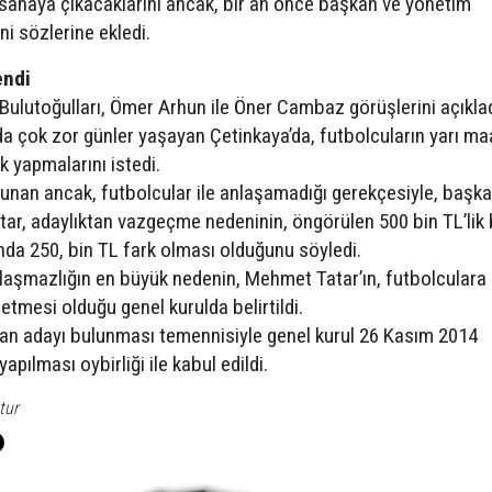
sahaya çıkacaklarını ancak, bir an önce başkan ve yönetim
ni sözlerine ekledi.
endi
ulutoğulları, Ömer Arhun ile Öner Cambaz görüşlerini açıklad
 çok zor günler yaşayan Çetinkaya’da, futbolcuların yarı m
 yapmalarını istedi.
unan ancak, futbolcular ile anlaşamadığı gerekçesiyle, başk
tar, adaylıktan vazgeçme nedeninin, öngörülen 500 bin TL’lik
nda 250, bin TL fark olması olduğunu söyledi.
nlaşmazlığın en büyük nedenin, Mehmet Tatar’ın, futbolculara 
f etmesi olduğu genel kurulda belirtildi.
an adayı bulunması temennisiyle genel kurul 26 Kasım 2014
pılması oybirliği ile kabul edildi.
tur