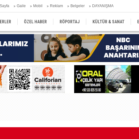
Sayfa
Gaile
Mobil
Reklam
Belgeler
DAYANIŞMA
ERLER
ÖZEL HABER
RÖPORTAJ
KÜLTÜR & SANAT
EĞİTİM
YEREL YÖNETİM
DERGİLER
SEKTÖR
Gü