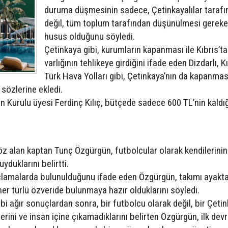
duruma düşmesinin sadece, Çetinkayalılar taraf
değil, tüm toplum tarafından düşünülmesi gereke
husus olduğunu söyledi.
Çetinkaya gibi, kurumların kapanması ile Kıbrıs’ta
varlığının tehlikeye girdiğini ifade eden Dizdarlı, K
Türk Hava Yolları gibi, Çetinkaya’nın da kapanmas
sözlerine ekledi.
an Kurulu üyesi Ferdinç Kılıç, bütçede sadece 600 TL’nin kaldığ
öz alan kaptan Tunç Özgürgün, futbolcular olarak kendilerinin
duklarını belirtti.
çlamalarda bulunulduğunu ifade eden Özgürgün, takımı ayakt
her türlü özveride bulunmaya hazır olduklarını söyledi.
gibi ağır sonuçlardan sonra, bir futbolcu olarak değil, bir Çeti
rini ve insan içine çıkamadıklarını belirten Özgürgün, ilk dev