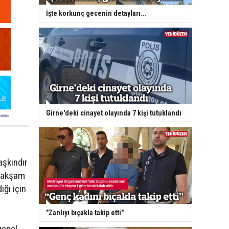
İşte korkunç gecenin detayları...
Girne'deki cinayet olayında 7 kişi tutuklandı
aşkındır
n akşam
ğı için
"Zanlıyı bıçakla takip etti"
genel