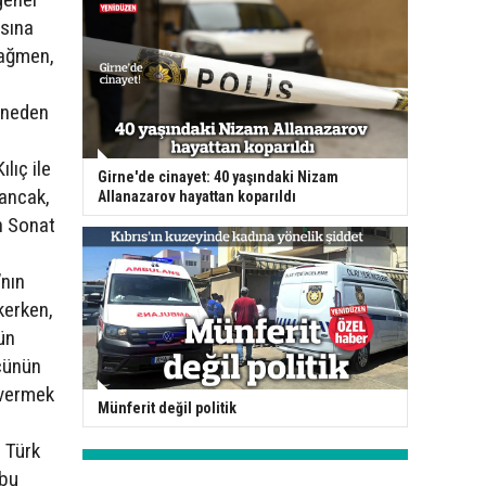
asına
rağmen,
e neden
lıç ile
Girne'de cinayet: 40 yaşındaki Nizam
 ancak,
Allanazarov hayattan koparıldı
en Sonat
’nın
ekerken,
ün
ücünün
 vermek
Münferit değil politik
a Türk
 bu