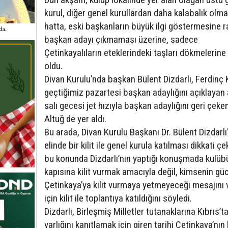
kurul, diğer genel kurullardan daha kalabalık olm
hatta, eski başkanların büyük ilgi göstermesine 
başkan adayı çıkmaması üzerine, sadece
Çetinkayalıların eteklerindeki taşları dökmelerin
oldu.
Divan Kurulu’nda başkan Bülent Dizdarlı, Ferdinç Kı
geçtiğimiz pazartesi başkan adaylığını açıklayan
salı gecesi jet hızıyla başkan adaylığını geri çek
Altuğ de yer aldı.
Bu arada, Divan Kurulu Başkanı Dr. Bülent Dizdarlı
elinde bir kilit ile genel kurula katılması dikkati ç
bu konunda Dizdarlı’nın yaptığı konuşmada kulüb
kapısına kilit vurmak amacıyla değil, kimsenin g
Çetinkaya’ya kilit vurmaya yetmeyeceği mesajını
için kilit ile toplantıya katıldığını söyledi.
Dizdarlı, Birleşmiş Milletler tutanaklarına Kıbrıs’t
varlığını kanıtlamak için giren tarihi Çetinkaya’nın