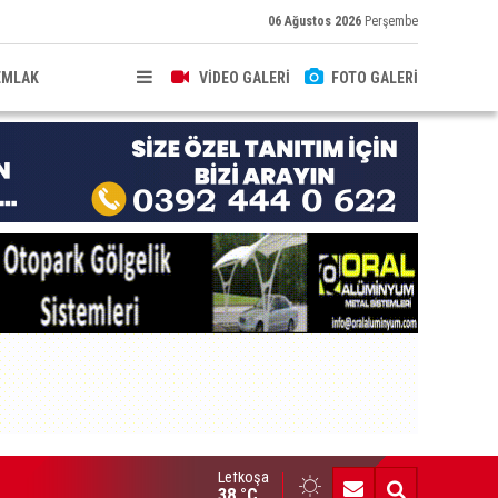
06 Ağustos 2026
Perşembe
EMLAK
VİDEO GALERİ
FOTO GALERİ
Lefkoşa
neydeki Merkezi Cezaevi'nde güvenlik sorunları yaşanıyor
38 °C