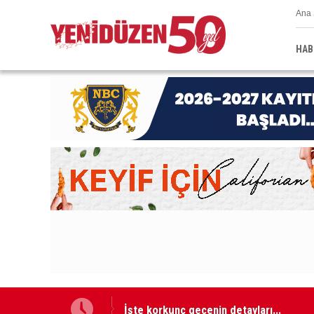
Ana 
HAB
İşte korkunç gecenin detayları...