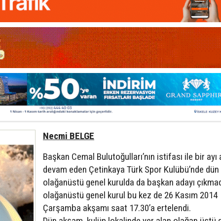
Necmi BELGE
Başkan Cemal Bulutoğulları’nın istifası ile bir ayı 
devam eden Çetinkaya Türk Spor Kulübü’nde dü
olağanüstü genel kurulda da başkan adayı çıkmadı
olağanüstü genel kurul bu kez de 26 Kasım 2014
Çarşamba akşamı saat 17.30’a ertelendi.
Dün akşam, kulüp lokalinde yer alan olağan üstü 