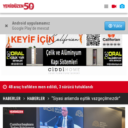
Android uygulamamız
Yükle
Google Play'de mevcut
48 araç trafikten men edildi, 3 sürücü tutuklandı
"Taçoy, CTP
Kaldırıma düşen scooter sürücüsü yaralandı
“Siyasi anlamda eşitlik vazgeçilmezdir"
HABERLER
HABERLER