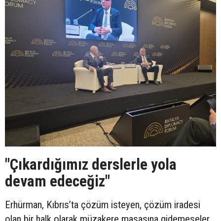
"Çıkardığımız derslerle yola
devam edeceğiz"
Erhürman, Kıbrıs’ta çözüm isteyen, çözüm iradesi
olan bir halk olarak müzakere masasına gidemeseler