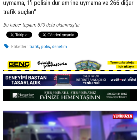
uymama, 1’i polisin dur emrine uymama ve 266 diğer
trafik suçları"
Bu haber toplam 870 defa okunmuştur
,
,
Etiketler :
trafik
polis
denetim