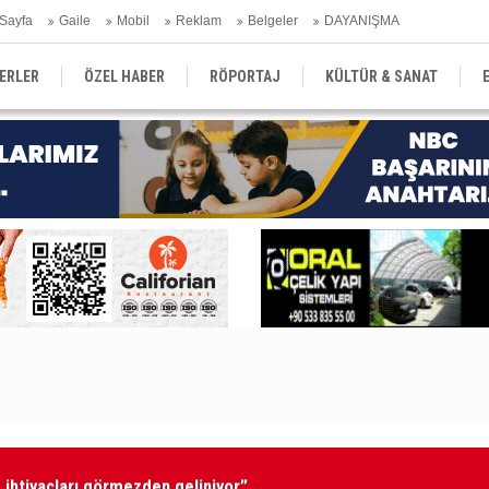
Sayfa
Gaile
Mobil
Reklam
Belgeler
DAYANIŞMA
ERLER
ÖZEL HABER
RÖPORTAJ
KÜLTÜR & SANAT
EĞİTİM
YEREL YÖNETİM
DERGİLER
SEKTÖR
ihtiyaçları görmezden geliniyor”
Ba