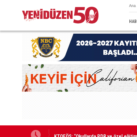
Ana 
HAB
KTOEÖS: “Okullarda PDR ve özel eğitim 