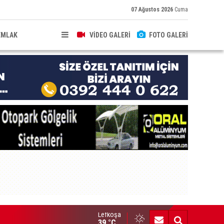
07 Ağustos 2026
Cuma
EMLAK
VİDEO GALERİ
FOTO GALERİ
Lefkoşa
zı yollar pazar günü trafiğe kapatılacak
39 °C