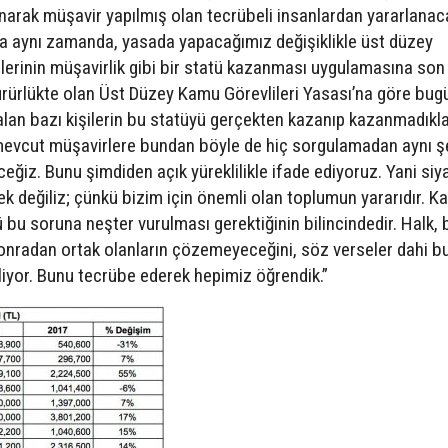
narak müşavir yapılmış olan tecrübeli insanlardan yararlanac
a aynı zamanda, yasada yapacağımız değişiklikle üst düzey
lerinin müşavirlik gibi bir statü kazanması uygulamasına son
yürürlükte olan Üst Düzey Kamu Görevlileri Yasası’na göre bug
lan bazı kişilerin bu statüyü gerçekten kazanıp kazanmadıklar
 mevcut müşavirlere bundan böyle de hiç sorgulamadan aynı ş
. Bunu şimdiden açık yüreklilikle ifade ediyoruz. Yani siy
k değiliz; çünkü bizim için önemli olan toplumun yararıdır. Kal
bu soruna neşter vurulması gerektiğinin bilincindedir. Halk, 
onradan ortak olanların çözemeyeceğini, söz verseler dahi b
iliyor. Bunu tecrübe ederek hepimiz öğrendik.”