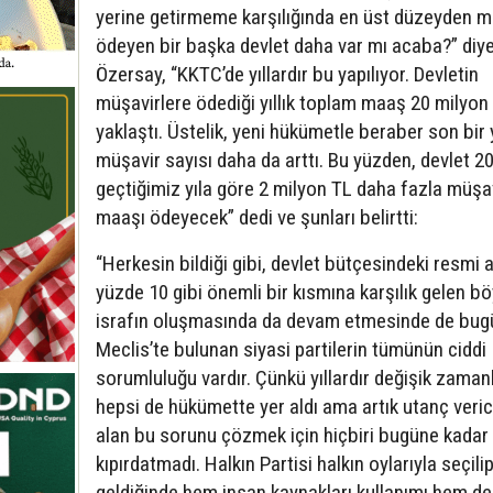
yerine getirmeme karşılığında en üst düzeyden 
ödeyen bir başka devlet daha var mı acaba?” diy
Özersay, “KKTC’de yıllardır bu yapılıyor. Devletin
müşavirlere ödediği yıllık toplam maaş 20 milyon
yaklaştı. Üstelik, yeni hükümetle beraber son bir 
müşavir sayısı daha da arttı. Bu yüzden, devlet 2
geçtiğimiz yıla göre 2 milyon TL daha fazla müşa
maaşı ödeyecek” dedi ve şunları belirtti:
“Herkesin bildiği gibi, devlet bütçesindeki resmi 
yüzde 10 gibi önemli bir kısmına karşılık gelen bö
israfın oluşmasında da devam etmesinde de bug
Meclis’te bulunan siyasi partilerin tümünün ciddi
sorumluluğu vardır. Çünkü yıllardır değişik zaman
hepsi de hükümette yer aldı ama artık utanç verici
alan bu sorunu çözmek için hiçbiri bugüne kadar k
kıpırdatmadı. Halkın Partisi halkın oylarıyla seçil
geldiğinde hem insan kaynakları kullanımı hem de