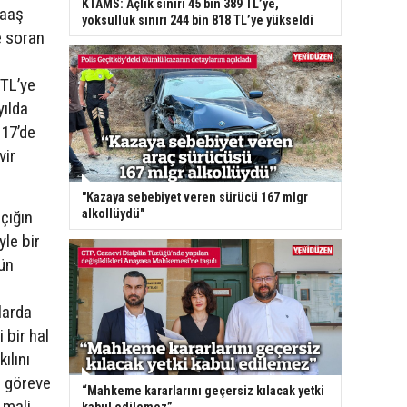
KTAMS: Açlık sınırı 45 bin 389 TL’ye,
maaş
yoksulluk sınırı 244 bin 818 TL’ye yükseldi
e soran
 TL’ye
yılda
017’de
vir
"Kazaya sebebiyet veren sürücü 167 mlgr
alkollüydü"
açığın
yle bir
ün
larda
 bir hal
ılını
ip göreve
“Mahkeme kararlarını geçersiz kılacak yetki
 mali