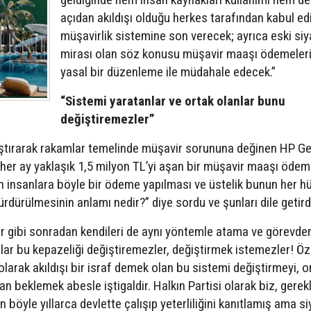
açıdan akıldışı olduğu herkes tarafından kabul ed
müşavirlik sistemine son verecek; ayrıca eski siy
mirası olan söz konusu müşavir maaşı ödemeler
yasal bir düzenleme ile müdahale edecek.”
“Sistemi yaratanlar ve ortak olanlar bunu
değiştiremezler”
aştırarak rakamlar temelinde müşavir sorununa değinen HP G
 her ay yaklaşık 1,5 milyon TL’yi aşan bir müşavir maaşı öde
en insanlara böyle bir ödeme yapılması ve üstelik bunun her 
ürülmesinin anlamı nedir?” diye sordu ve şunları dile getird
lar gibi sonradan kendileri de aynı yöntemle atama ve görevde
lar bu kepazeliği değiştiremezler, değiştirmek istemezler! Öz
arak akıldışı bir israf demek olan bu sistemi değiştirmeyi, 
n beklemek abesle iştigaldir. Halkın Partisi olarak biz, gerek
 böyle yıllarca devlette çalışıp yeterliliğini kanıtlamış ama si