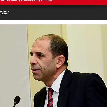
üyüttü"