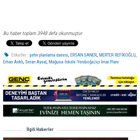
Bu haber toplam 3948 defa okunmuştur
,
,
,
Etiketler :
şehir planlama dairesi
ERSAN SANER
MERTER REFİKOĞLU
,
,
Erhan Arıklı
Seran Aysal
Mağusa-İskele-Yeniboğaziçi İmar Planı
İlgili Haberler