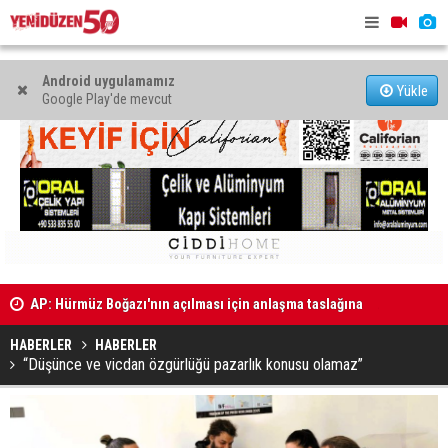
Android uygulamamız
Yükle
Google Play'de mevcut
AP: Hürmüz Boğazı'nın açılması için anlaşma taslağına
son hali verildi
Sıla Usar İ
Aktunç: “Kadına yönelik şiddet münferit değil,
sorumlulu
sistematik bir toplumsal sorundur”
HABERLER
HABERLER
“Düşünce ve vicdan özgürlüğü pazarlık konusu olamaz”