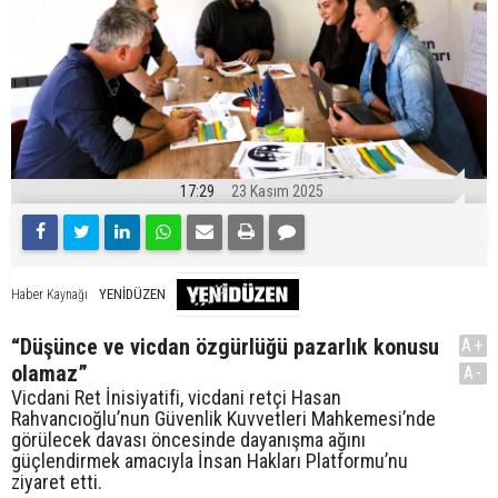
17:29
23 Kasım 2025
YENİDÜZEN
Haber Kaynağı
“Düşünce ve vicdan özgürlüğü pazarlık konusu
A+
olamaz”
A-
Vicdani Ret İnisiyatifi, vicdani retçi Hasan
Rahvancıoğlu’nun Güvenlik Kuvvetleri Mahkemesi’nde
görülecek davası öncesinde dayanışma ağını
güçlendirmek amacıyla İnsan Hakları Platformu’nu
ziyaret etti.