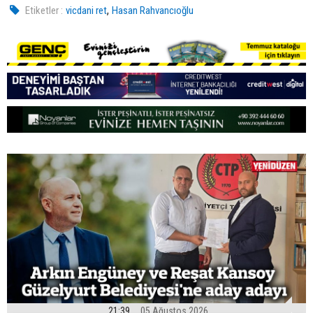
,
Etiketler :
vicdani ret
Hasan Rahvancıoğlu
21:39
05 Ağustos 2026