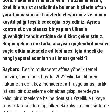
Soru: Hükümetin muhaceret affı düzenlemesini,
özellikle turist statüsünde bulunan kişilerin aftan
yararlanmasını sert sözlerle eleştirdiniz ve bunun
kayıtdışılığı teşvik edeceğini söylediniz. Ayrıca
kontrolsüz ve plansız bir yapının ülkenin
güvenliğini tehdit ettiğine de dikkat çekmiştiniz.
Bugün gelinen noktada, asayişin güçlendirilmesi ve
suçla etkin mücadele edilebilmesi için öncelikle
hangi yapısal adımların atılması gerekir?
Baybars:
Benim muhaceret affına yönelik temel
itirazım, tam olarak buydu. 2022 yılından itibaren
hükümetin dört kez muhaceret affı uygulaması, artık
istisnai bir düzenleme olmaktan çıkıp, neredeyse
kalıcı bir düzenleme haline dönüştü. Özellikle ülkeye
turist statüsünde girip, ülkedeki kalış amacını sisteme