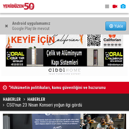
Android uygulamamız
Yükle
Google Play'de mevcut
“Hükümetin politikaları, kamu güvenliğini ve huzurunu
“Güvenlik 
bozdu”
duymuyor,
HABERLER
HABERLER
CSO’nun 23 Nisan Konseri yoğun ilgi gördü