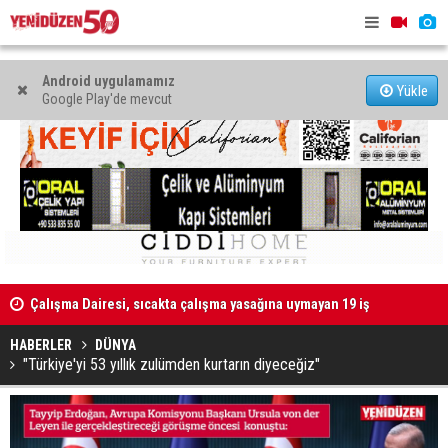
Android uygulamamız
Yükle
Google Play'de mevcut
Çalışma Dairesi, sıcakta çalışma yasağına uymayan 19 iş
Grup Ezman
yerine uyarı verdi
HABERLER
DÜNYA
"Türkiye'yi 53 yıllık zulümden kurtarın diyeceğiz"