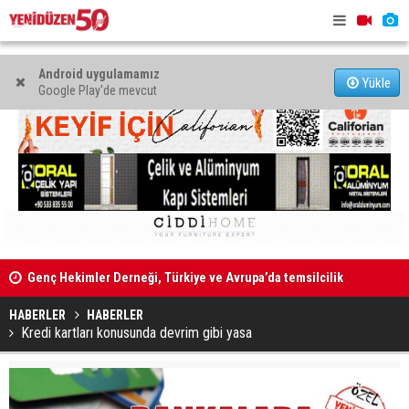
Android uygulamamız
Yükle
Google Play'de mevcut
Genç Hekimler Derneği, Türkiye ve Avrupa’da temsilcilik
34'üncü Dev
açtı
açılacak
HABERLER
HABERLER
Kredi kartları konusunda devrim gibi yasa