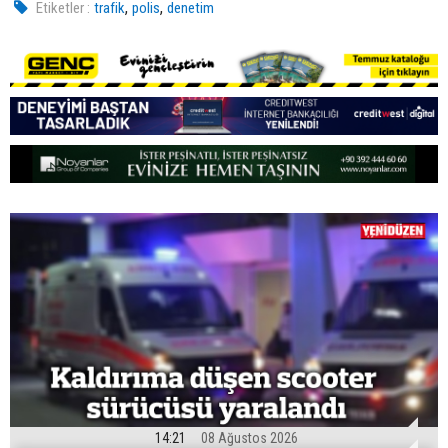
,
,
Etiketler :
trafik
polis
denetim
14:21
08 Ağustos 2026