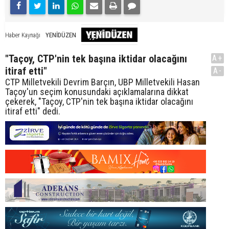
YENİDÜZEN
Haber Kaynağı
"Taçoy, CTP'nin tek başına iktidar olacağını
A+
itiraf etti"
A-
CTP Milletvekili Devrim Barçın, UBP Milletvekili Hasan
Taçoy'un seçim konusundaki açıklamalarına dikkat
çekerek, "Taçoy, CTP'nin tek başına iktidar olacağını
itiraf etti" dedi.