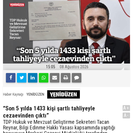
15:05
08 Ağustos 2026
YENİDÜZEN
Haber Kaynağı
“Son 5 yılda 1433 kişi şartlı tahliyeyle
A+
cezaevinden çıktı”
A-
TDP Hukuk ve Mevzuat Geliştirme Sekreteri Tacan
Reynar, Bilgi Edinme Hakkı Yasası kapsamında yaptığı