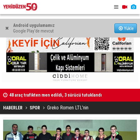
Android uygulamamız
Yükle
Google Play'de mevcut
Kaldırıma düşen scooter sürücüsü yaralandı
"Taçoy, CTP
Greko Romen LTL’nin
HABERLER
SPOR