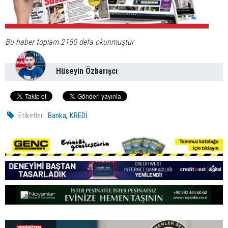
Bu haber toplam 2160 defa okunmuştur
Hüseyin Özbarışcı
,
Etiketler :
Banka
KREDİ