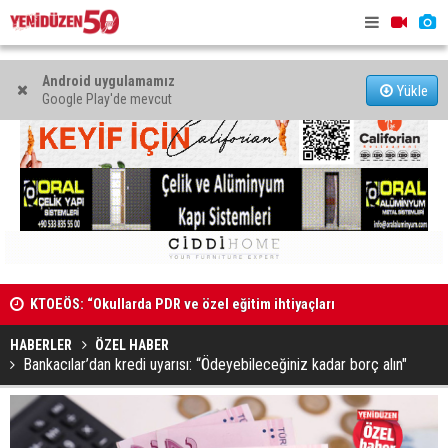
Android uygulamamız
Yükle
Google Play'de mevcut
KTOEÖS: “Okullarda PDR ve özel eğitim ihtiyaçları
Bazı yollar
görmezden geliniyor”
HABERLER
ÖZEL HABER
Bankacılar’dan kredi uyarısı: “Ödeyebileceğiniz kadar borç alın"