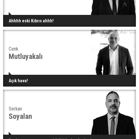
Ahhhh eski Kıbrıs ahhh!
Cenk
Mutluyakalı
Açık hava!
Serkan
Soyalan