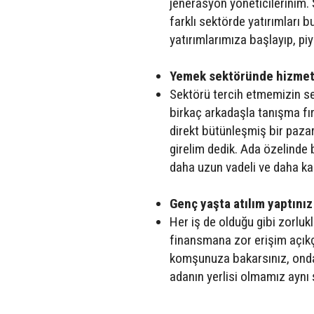
jenerasyon yöneticilerinim. Ş
farklı sektörde yatırımları
yatırımlarımıza başlayıp, p
Yemek sektöründe hizmet 
Sektörü tercih etmemizin seb
birkaç arkadaşla tanışma fır
direkt bütünleşmiş bir paza
girelim dedik. Ada özelind
daha uzun vadeli ve daha kar
Genç yaşta atılım yaptınız
Her iş de olduğu gibi zorlu
finansmana zor erişim açıkça
komşunuza bakarsınız, onda 
adanın yerlisi olmamız aynı 