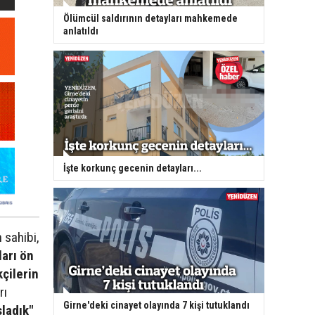
Ölümcül saldırının detayları mahkemede
anlatıldı
İşte korkunç gecenin detayları...
 sahibi,
arı ön
çilerin
rı
Girne'deki cinayet olayında 7 kişi tutuklandı
ladık"