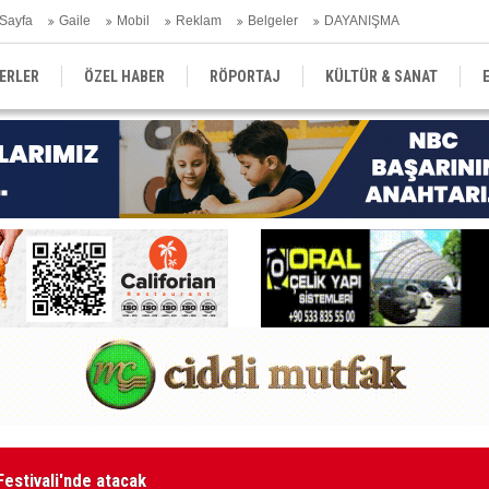
Sayfa
Gaile
Mobil
Reklam
Belgeler
DAYANIŞMA
ERLER
ÖZEL HABER
RÖPORTAJ
KÜLTÜR & SANAT
EĞİTİM
YEREL YÖNETİM
DERGİLER
SEKTÖR
aketle karşı karşıya kalınmaması adına harekete geçtik
MA