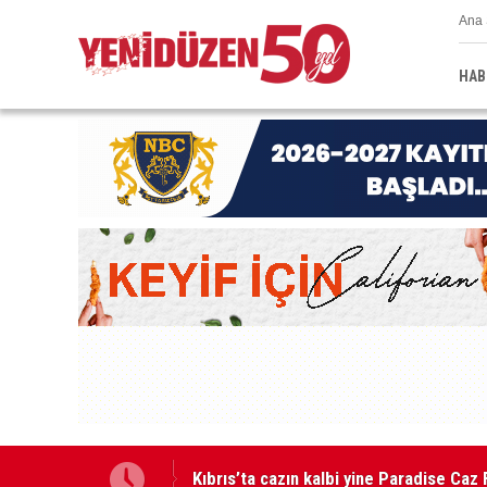
Ana 
HAB
GÜÇ-SEN: “Silo kazasına benzer bir fel