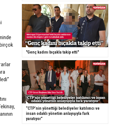
i
minde
 birçok
"Genç kadını bıçakla takip etti"
rarlar
ara
ledi”
tını
Tekinay,
“CTP’nin yönettiği belediyeler katılımcı ve
lanının
insan odaklı yönetim anlayışıyla fark
yaratıyor”