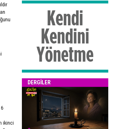
ldır
ran
uğunu
i
DERGILER
 6
 ikinci