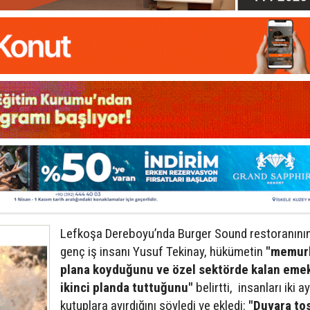
Lefkoşa Dereboyu’nda Burger Sound restoranının
genç iş insanı Yusuf Tekinay, hükümetin
"memurl
plana koyduğunu ve özel sektörde kalan emek
ikinci planda tuttuğunu"
belirtti, insanları iki ay
kutuplara ayırdığını söyledi ve ekledi:
"Duvara tos