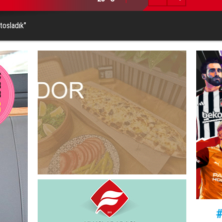
tosladık"