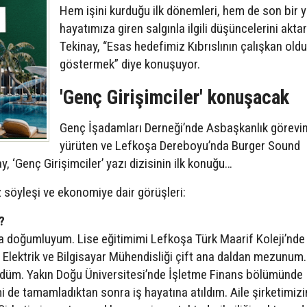
Hem işini kurduğu ilk dönemleri, hem de son bir yı
hayatımıza giren salgınla ilgili düşüncelerini akta
Tekinay, “Esas hedefimiz Kıbrıslının çalışkan old
göstermek” diye konuşuyor.
'Genç Girişimciler' konuşacak
Genç İşadamları Derneği’nde Asbaşkanlık görevin
yürüten ve Lefkoşa Dereboyu’nda Burger Sound
, ‘Genç Girişimciler’ yazı dizisinin ilk konuğu…
z söyleşi ve ekonomiye dair görüşleri:
?
a doğumluyum. Lise eğitimimi Lefkoşa Türk Maarif Koleji’nde
 Elektrik ve Bilgisayar Mühendisliği çift ana daldan mezunum.
ndüm. Yakın Doğu Üniversitesi’nde İşletme Finans bölümünde
i de tamamladıktan sonra iş hayatına atıldım. Aile şirketimizin