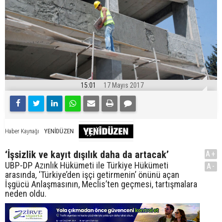
15:01
17 Mayıs 2017
YENİDÜZEN
Haber Kaynağı
‘İşsizlik ve kayıt dışılık daha da artacak’
A+
UBP-DP Azınlık Hükümeti ile Türkiye Hükümeti
A-
arasında, ‘Türkiye’den işçi getirmenin’ önünü açan
İşgücü Anlaşmasının, Meclis’ten geçmesi, tartışmalara
neden oldu.