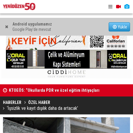
Android uygulamamız
Yükle
Google Play'de mevcut
KTOEÖS: “Okullarda PDR ve özel eğitim ihtiyaçları
Bazı yollar
görmezden geliniyor”
HABERLER
ÖZEL HABER
‘İşsizlik ve kayıt dışılık daha da artacak’