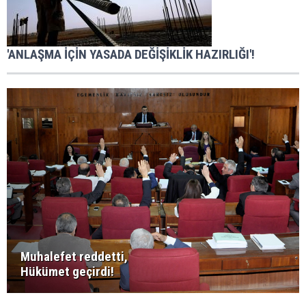
'ANLAŞMA İÇİN YASADA DEĞİŞİKLİK HAZIRLIĞI'!
Muhalefet reddetti,
Hükümet geçirdi!