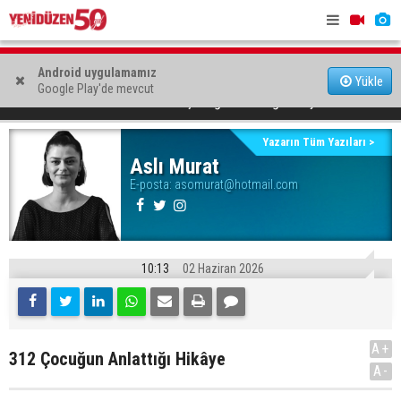
LTB’den Surlariçi Çocuk Festivali
Bazı yollar
KTOEÖS: “Okullarda PDR ve özel eğitim ihtiyaçları
Android uygulamamız
Yükle
Google Play'de mevcut
312 Çocuğun Anlattığı Hikâye
görmezden geliniyor”
YAZARLAR
Aslı Murat
Yazarın Tüm Yazıları >
Aslı Murat
E-posta:
asomurat@hotmail.com
10:13
02 Haziran 2026
A+
312 Çocuğun Anlattığı Hikâye
A-