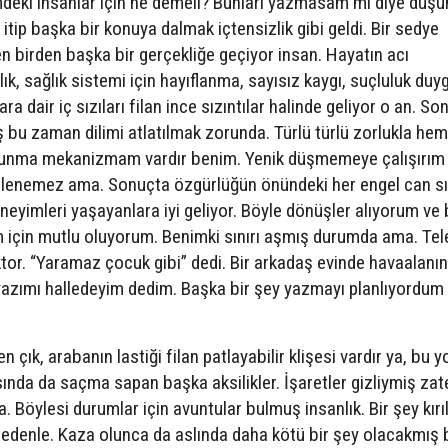
mdeki insanlar için ne demeli? Bunları yazmasam mı diye düş
ip başka bir konuya dalmak içtensizlik gibi geldi. Bir sedye
ken birden başka bir gerçekliğe geçiyor insan. Hayatın acı
lık, sağlık sistemi için hayıflanma, sayısız kaygı, suçluluk duy
dair iç sızıları filan ince sızıntılar halinde geliyor o an. So
ş bu zaman dilimi atlatılmak zorunda. Türlü türlü zorlukla hem
avunma mekanizmam vardır benim. Yenik düşmemeye çalışırım 
ellenemez ama. Sonuçta özgürlüğün önündeki her engel can sık
eyimleri yaşayanlara iyi geliyor. Böyle dönüşler alıyorum ve 
ğim için mutlu oluyorum. Benimki sınırı aşmış durumda ama. Te
tor. “Yaramaz çocuk gibi” dedi. Bir arkadaş evinde havaalanı
 yazımı halledeyim dedim. Başka bir şey yazmayı planlıyordum
çık, arabanın lastiği filan patlayabilir klişesi vardır ya, bu y
ında da saçma sapan başka aksilikler. İşaretler gizliymiş zat
 Böylesi durumlar için avuntular bulmuş insanlık. Bir şey kırı
nedenle. Kaza olunca da aslında daha kötü bir şey olacakmış 