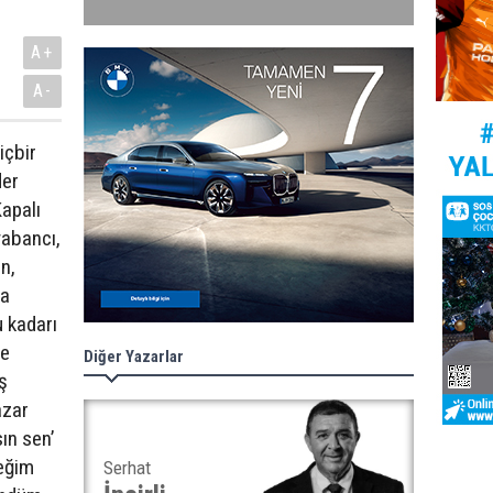
A+
A-
içbir
der
Kapalı
yabancı,
an,
ha
u kadarı
me
Diğer Yazarlar
ş
azar
ın sen’
ceğim
Serhat