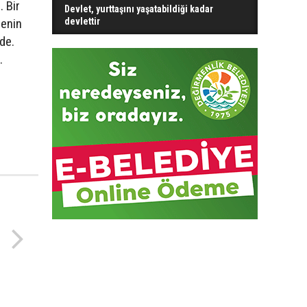
 Bir
Devlet, yurttaşını yaşatabildiği kadar
senin
devlettir
de.
.