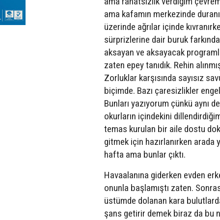
ama rahatsızlık verdiğim çevre
ama kafamın merkezinde duranı it
üzerinde ağrılar içinde kıvranır
sürprizlerine dair buruk farkında
aksayan ve aksayacak programlara 
zaten epey tanıdık. Rehin alınmı
Zorluklar karşısında sayısız s
biçimde. Bazı çaresizlikler eng
Bunları yazıyorum çünkü aynı den
okurların içindekini dillendirdi
temas kurulan bir aile dostu dok
gitmek için hazırlanırken arada
hafta ama bunlar çıktı.
Havaalanına giderken evden erken 
onunla başlamıştı zaten. Sonras
üstümde dolanan kara bulutlarda.
şans getirir demek biraz da bu 