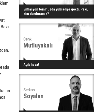
klemi.
Enflasyon temmuzda yükselişe geçti. Peki,
kim durduracak?
yat
 Bazı
Cenk
Mutluyakalı
zden.
Açık hava!
 orada
e
Serkan
 kalan
Soyalan
Onca