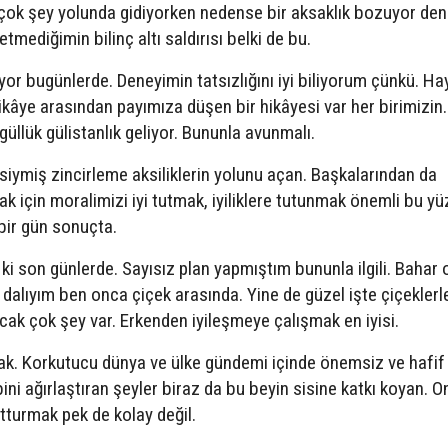
 çok şey yolunda gidiyorken nedense bir aksaklık bozuyor den
tmediğimin bilinç altı saldırısı belki de bu.
yor bugünlerde. Deneyimin tatsızlığını iyi biliyorum çünkü. Ha
ikâye arasından payımıza düşen bir hikâyesi var her birimizin.
güllük gülistanlık geliyor. Bununla avunmalı.
sisiymiş zincirleme aksiliklerin yolunu açan. Başkalarından da
k için moralimizi iyi tutmak, iyiliklere tutunmak önemli bu yü
bir gün sonuçta.
 ki son günlerde. Sayısız plan yapmıştım bununla ilgili. Bahar
dalıyım ben onca çiçek arasında. Yine de güzel işte çiçeklerl
ak çok şey var. Erkenden iyileşmeye çalışmak en iyisi.
ak. Korkutucu dünya ve ülke gündemi içinde önemsiz ve hafif
ni ağırlaştıran şeyler biraz da bu beyin sisine katkı koyan. 
tturmak pek de kolay değil.