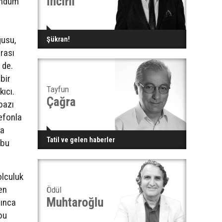
İncirli
ündüm
gusu,
Şükran!
nrası
 de.
bir
Tayfun
ıcı.
Çağra
bazı
lefonla
na
Tatil ve gelen haberler
 bu
olculuk
en
Ödül
Muhtaroğlu
lınca
bu