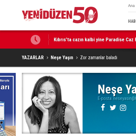
Ana 
HAB
Kıbrıs’ta cazın kalbi yine Paradise Caz 
GÜÇ-SEN: “Silo kazasına benzer bir fel
YAZARLAR
Neşe Yaşın
Zor zamanlar baladı
Neşe Ya
E-posta:
neseyasin@