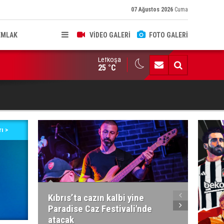
07 Ağustos 2026
Cuma
EMLAK
VİDEO GALERİ
FOTO GALERİ
Lefkoşa
HKEME İLANI
25 °C
ı >
Kıbrıs’ta cazın kalbi yine
34'ünc
Paradise Caz Festivali'nde
Yarışm
atacak
Ağusto