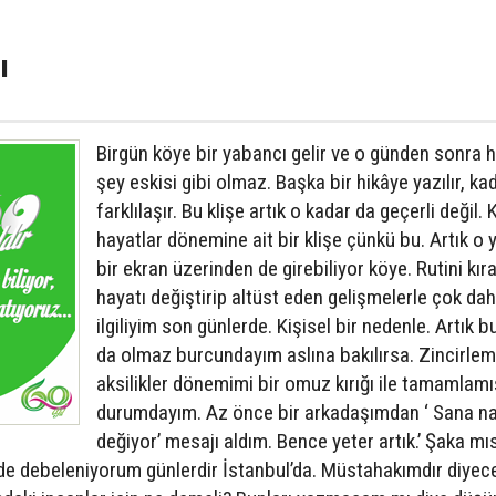
ı
Birgün köye bir yabancı gelir ve o günden sonra h
şey eskisi gibi olmaz. Başka bir hikâye yazılır, ka
farklılaşır. Bu klişe artık o kadar da geçerli değil. 
hayatlar dönemine ait bir klişe çünkü bu. Artık o 
bir ekran üzerinden de girebiliyor köye. Rutini kır
hayatı değiştirip altüst eden gelişmelerle çok da
ilgiliyim son günlerde. Kişisel bir nedenle. Artık b
da olmaz burcundayım aslına bakılırsa. Zincirle
aksilikler dönemimi bir omuz kırığı ile tamamlamı
durumdayım. Az önce bir arkadaşımdan ‘ Sana n
değiyor’ mesajı aldım. Bence yeter artık.’ Şaka mıs
inde debeleniyorum günlerdir İstanbul’da. Müstahakımdır diye