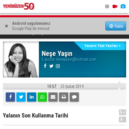
“Öncelikli olan Türkiye’nin müzakere masasına
dönmesi"
“Ekonomi v
Android uygulamamız
Yükle
Vadili'de "Yapay Zeka ile Geleceğe Hazır Ol" semineri
Google Play'de mevcut
yönetilece
Yalanın Son Kullanma Tarihi
YAZARLAR
Neşe Yaşın
düzenlendi
Yazarın Tüm Yazıları >
Neşe Yaşın
E-posta:
neseyasin@hotmail.com
10:57
23 Şubat 2014
A+
Yalanın Son Kullanma Tarihi
A-