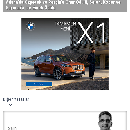
Adana’da Özpetek ve Perçin’e Onur Ödülü, Selen, Koper ve
Sayman’a ise Emek Ödülü
Diğer Yazarlar
Salih