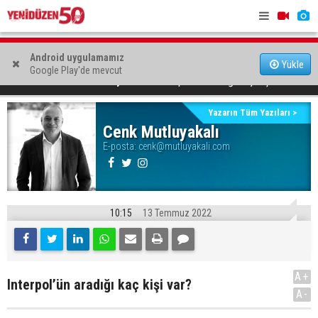
Bir gün daha kurtulduk
Meta'ya ço
Android uygulamamız
Yükle
Google Play'de mevcut
ceza
Piyanist Hasan Minalay, İspanya'daki yarışmada ikinci
Interpol’ün aradığı kaç kişi var?
YAZARLAR
Cenk Mutluyakalı
oldu
Yazarın Tüm Yazıları >
Cenk Mutluyakalı
E-posta:
cenk@mutluyakali.com
10:15
13 Temmuz 2022
A+
Interpol’ün aradığı kaç kişi var?
A-