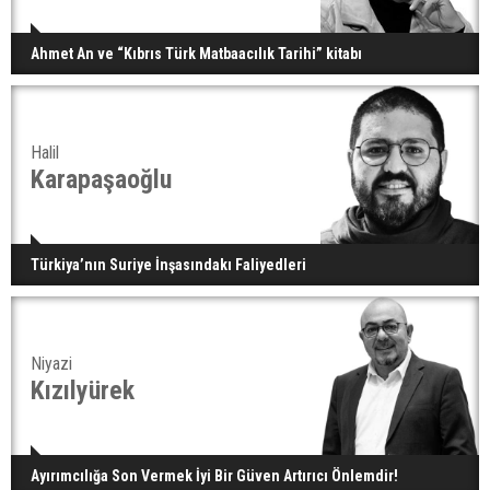
Ahmet An ve “Kıbrıs Türk Matbaacılık Tarihi” kitabı
Halil
Karapaşaoğlu
Türkiya’nın Suriye İnşasındakı Faliyedleri
Niyazi
Kızılyürek
Ayırımcılığa Son Vermek İyi Bir Güven Artırıcı Önlemdir!