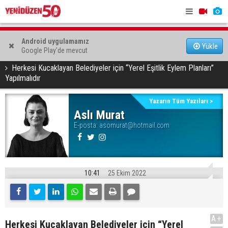
Kadın Bedeni Piyasaya Sığmaz
Erdinç Günd
"Kıbrıs’ta asıl mesele yeniden değil, farklı bir şekilde
Android uygulamamız
Yükle
Google Play'de mevcut
müzakere etmek"
YAZARLAR
Aslı Murat
Herkesi Kucaklayan Belediyeler için “Yerel Eşitlik Eylem Planları”
Yapılmalıdır
Yazarın Tüm Yazıları >
Aslı Murat
E-posta:
asomurat@hotmail.com
10:41
25 Ekim 2022
A+
Herkesi Kucaklayan Belediyeler için “Yerel