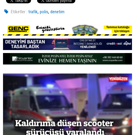
,
,
Etiketler :
trafik
polis
denetim