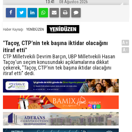
13:41
08 Ağustos 2026
YENİDÜZEN
Haber Kaynağı
"Taçoy, CTP'nin tek başına iktidar olacağını
A+
itiraf etti"
A-
CTP Milletvekili Devrim Barçın, UBP Milletvekili Hasan
Taçoy'un seçim konusundaki açıklamalarına dikkat
çekerek, "Taçoy, CTP'nin tek başına iktidar olacağını
itiraf etti" dedi.