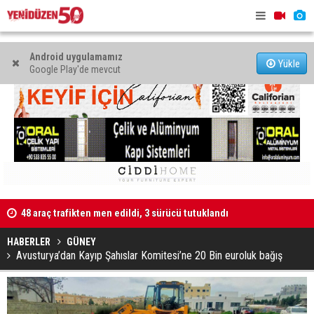
Android uygulamamız
Yükle
Google Play'de mevcut
48 araç trafikten men edildi, 3 sürücü tutuklandı
"Taçoy, CTP
Kaldırıma düşen scooter sürücüsü yaralandı
HABERLER
GÜNEY
Avusturya’dan Kayıp Şahıslar Komitesi’ne 20 Bin euroluk bağış